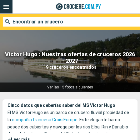
Encontrar un crucero
Victor Hugo : Nuestras ofertas de cruceros 2026
Nuestros destinos
- 2027
19 cruceros encontrados
Fecha de salida
Puertos
Compañías
Ver las 15 fotos siguientes
Buscar
Cinco datos que deberías saber del MS Victor Hugo
El MS Victor Hugo es un barco de crucero fluvial propiedad de
la
compañía francesa CroisiEurope
. Este elegante barco
posee dos cubiertas y navega por los ríos Elba, Rin y Danubio
descubriendo una Europa del Este rica y fascinante.
+
Leer más