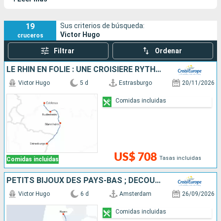
19
Sus criterios de búsqueda:
Victor Hugo
cruceros
Filtrar
Ordenar
LE RHIN EN FOLIE : UNE CROISIÈRE RYTHMÉE : LÉGENDE, SAVEURS ET BONNE HUMEUR
Victor Hugo
5 d
Estrasburgo
20/11/2026
Comidas incluidas
US$ 708
Tasas incluidas
Comidas incluidas
PETITS BIJOUX DES PAYS-BAS ; DÉCOUVREZ DES TRÉSORS CACHÉS AU CHARME UNIQUE
Victor Hugo
6 d
Amsterdam
26/09/2026
Comidas incluidas