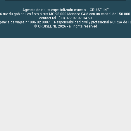
Agencia de viajes especializada crucero – CRUISELINE
6 rue du gabian Les flots bleus MC 98 000 Monaco SAM con un capital de 150 000
contact tel : (00) 377 97 97 84 50
gencia de viajes n° 006 02 0007 – Responsabilidad civil y profesional RC RSA de
© CRUISELINE 2026 - all rights reserved