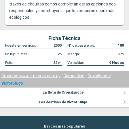
través de circuitos cortos completan estas opciones eco-
responsables y contribuyen a que los cruceros sean más
ecológicos.
Ficha Técnica
Puesta en servicio:
2000
N° de pasajeros:
100
N° tripunlates:
25
Manga:
9
m
Eslora:
82
m
Velocidad:
9
Nudos
Cruceros www.cruceros.com.py
Compañías
CroisiEurope
Victor Hugo
La flota de CroisiEurope
Los destinos de Victor Hugo
Barcos más populares