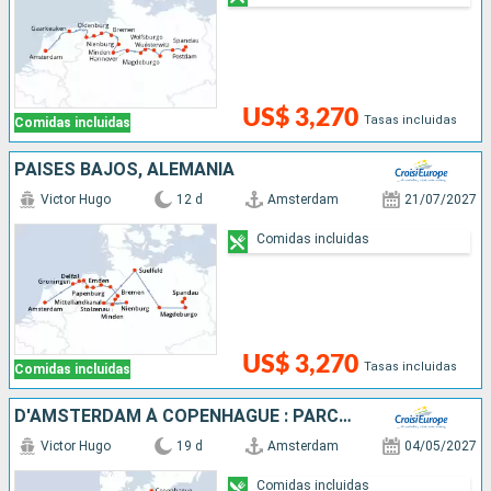
US$ 3,270
Tasas incluidas
Comidas incluidas
PAISES BAJOS, ALEMANIA
Victor Hugo
12 d
Amsterdam
21/07/2027
Comidas incluidas
US$ 3,270
Tasas incluidas
Comidas incluidas
D'AMSTERDAM À COPENHAGUE : PARCOUREZ LES CANAUX DU NORD EN CROISIÈRE, L'ELBE, LA HAVEL, L'ODER ET LA MER BALTIQUE
Victor Hugo
19 d
Amsterdam
04/05/2027
Comidas incluidas