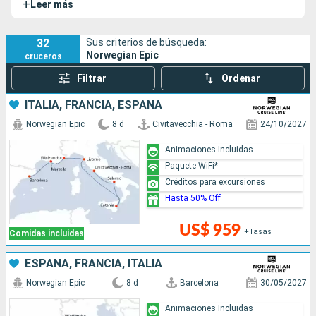
+
Leer más
en servicio.
32
Sus criterios de búsqueda:
Norwegian Epic
cruceros
Filtrar
Ordenar
ITALIA, FRANCIA, ESPAÑA
Norwegian Epic
8 d
Civitavecchia - Roma
24/10/2027
Animaciones Incluidas
Paquete WiFi*
Créditos para excursiones
Hasta 50% Off
US$ 959
+Tasas
Comidas incluidas
ESPAÑA, FRANCIA, ITALIA
Norwegian Epic
8 d
Barcelona
30/05/2027
Animaciones Incluidas