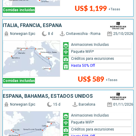
US$ 1,199
+Tasas
Comidas incluidas
ITALIA, FRANCIA, ESPAÑA
Norwegian Epic
8 d
Civitavecchia - Roma
25/10/2026
Animaciones Incluidas
Paquete WiFi*
Créditos para excursiones
Hasta 50% Off
US$ 589
+Tasas
Comidas incluidas
ESPAÑA, BAHAMAS, ESTADOS UNIDOS
Norwegian Epic
15 d
Barcelona
01/11/2026
Animaciones Incluidas
Paquete WiFi*
Créditos para excursiones