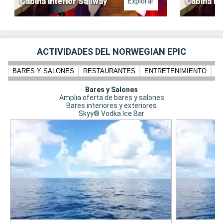
Cabina interior Sailway
Cabina In
Explorar
ACTIVIDADES DEL NORWEGIAN EPIC
BARES Y SALONES
RESTAURANTES
ENTRETENIMIENTO
N
Bares y Salones
Amplia oferta de bares y salones
Bares interiores y exteriores
Skyy® Vodka Ice Bar