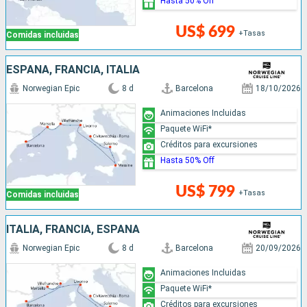
Hasta 50% Off
US$ 699
+Tasas
Comidas incluidas
ESPAÑA, FRANCIA, ITALIA
Norwegian Epic
8 d
Barcelona
18/10/2026
Animaciones Incluidas
Paquete WiFi*
Créditos para excursiones
Hasta 50% Off
US$ 799
+Tasas
Comidas incluidas
ITALIA, FRANCIA, ESPAÑA
Norwegian Epic
8 d
Barcelona
20/09/2026
Animaciones Incluidas
Paquete WiFi*
Créditos para excursiones