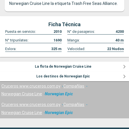
Norwegian Cruise Line la etiqueta Trash Free Seas Alliance.
Ficha Técnica
Puesta en servicio:
2010
N° de pasajeros:
4200
N° tripunlates:
1690
Manga:
40
m
Eslora:
325
m
Velocidad:
22
Nudos
La flota de Norwegian Cruise Line
Los destinos de Norwegian Epic
Cruceros www.cruceros.com.py
Compañías
Norwegian Cruise Line
Norwegian Epic
Cruceros www.cruceros.com.py
Compañías
Norwegian Cruise Line
Norwegian Epic