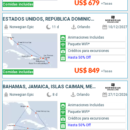
US$ 679
+Tasas
Comidas incluidas
ESTADOS UNIDOS, REPÚBLICA DOMINICANA, PUERTO RICO, SAN MARTÍN, BAHAMAS
Norwegian Epic
11 d
Orlando
10/12/2027
Animaciones Incluidas
Paquete WiFi*
Créditos para excursiones
Hasta 50% Off
US$ 849
+Tasas
Comidas incluidas
BAHAMAS, JAMAICA, ISLAS CAIMÁN, MÉXICO, ESTADOS UNIDOS
Norwegian Epic
8 d
Orlando
27/12/2026
Animaciones Incluidas
Paquete WiFi*
Créditos para excursiones
Hasta 50% Off