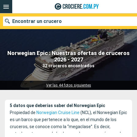
Encontrar un crucero
Norwegian Epic : Nuestras ofertas de cruceros
Nuestros destinos
2026 - 2027
32 cruceros encontrados
Fecha de salida
Puertos
Compañías
Ver las 44 fotos siguientes
Buscar
5 datos que deberías saber del Norwegian Epic
Propiedad de
Norwegian Cruise Line
(NCL), el Norwegian Epic
es un barco que pertenece a lo que, en el mundo de los
cruceros, se conoce como la “megaclase”. Es decir,
actualmente es uno de los barcos de crucero más grandes