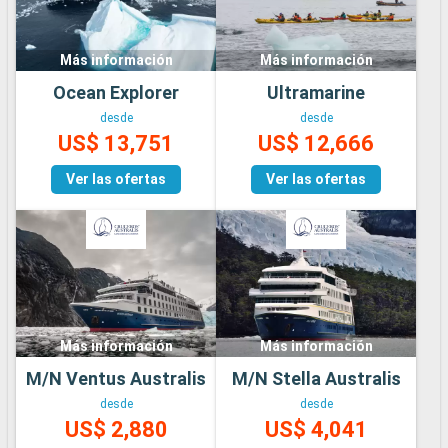
Más información
Más información
Ocean Explorer
Ultramarine
desde
desde
US$ 13,751
US$ 12,666
Ver las ofertas
Ver las ofertas
Más información
Más información
M/N Ventus Australis
M/N Stella Australis
desde
desde
US$ 2,880
US$ 4,041