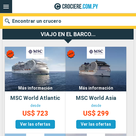
Encontrar un crucero
VIAJO EN EL BARCO...
Nuestros destinos
Fecha de salida
Puertos
Compañías
Más información
Más información
Buscar
MSC World Atlantic
MSC World Asia
desde
desde
US$ 723
US$ 299
Ver las ofertas
Ver las ofertas