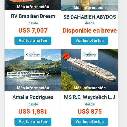
Más información
Más información
RV Brasilian Dream
SB DAHABIEH ABYDOS
desde
desde
US$ 7,007
Disponible en breve
Ver las ofertas
Ver las ofertas
Más información
Más información
Amalia Rodrigues
MS R.E. Waydelich L.J
desde
desde
US$ 1,881
US$ 875
Ver las ofertas
Ver las ofertas