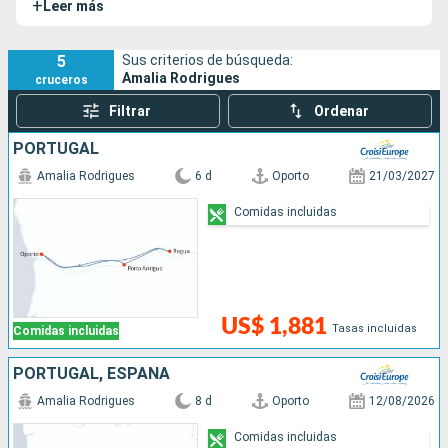
+
Leer más
Inaugurado en 2.019, el MS Amalia Rodrigues anima a sus
pasajeros a descubrir los sublimes paisajes del Valle del
Duero.
5
Sus criterios de búsqueda:
Amalia Rodrigues
cruceros
Filtrar
Ordenar
PORTUGAL
Amalia Rodrigues
6 d
Oporto
21/03/2027
Comidas incluidas
US$ 1,881
Tasas incluidas
Comidas incluidas
PORTUGAL, ESPAÑA
Amalia Rodrigues
8 d
Oporto
12/08/2026
Comidas incluidas