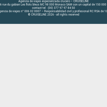
Agencia de viajes especializada crucero – CRUISELINE
6 rue du gabian Les flots bleus MC 98 000 Monaco SAM con un capital de 150 000
contact tel : (00) 377 97 97 84 50
gencia de viajes n° 006 02 0007 – Responsabilidad civil y profesional RC RSA de
© CRUISELINE 2026 - all rights reserved