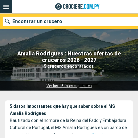
Encontrar un crucero
Amalia Rodrigues : Nuestras ofertas de
Nuestros destinos
cruceros 2026 - 2027
5 cruceros encontrados
Fecha de salida
Puertos
Compañías
Ver las 16 fotos siguientes
Buscar
5 datos importantes que hay que saber sobre el MS
Amalia Rodrigues
Bautizado con el nombre de la Reina del Fado y Embajadora
Cultural de Portugal, el MS Amalia Rodrigues es un barco de
crucero fluvial que pertenece a la naviera
CroisiEurope
.