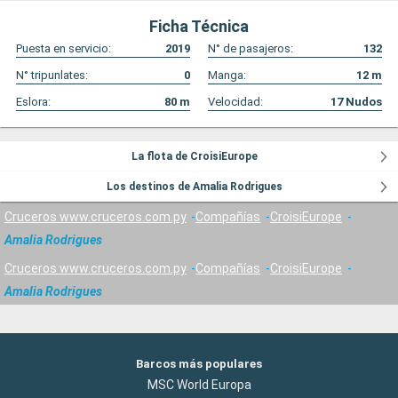
Ficha Técnica
Puesta en servicio:
2019
N° de pasajeros:
132
N° tripunlates:
0
Manga:
12
m
Eslora:
80
m
Velocidad:
17
Nudos
La flota de CroisiEurope
Los destinos de Amalia Rodrigues
Cruceros www.cruceros.com.py
Compañías
CroisiEurope
Amalia Rodrigues
Cruceros www.cruceros.com.py
Compañías
CroisiEurope
Amalia Rodrigues
Barcos más populares
MSC World Europa