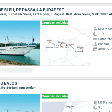
BE BLEU, DE PASSAU À BUDAPEST
Comidas incluidas
MS Franc
11 d
Camarote 
Passau
30/08/20
ES BAJOS
es, Rotterdam, Amsterdam
Comidas incluidas
MS Franc
5 d