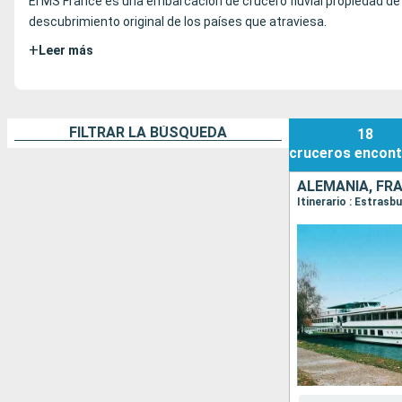
El MS France es una embarcación de crucero fluvial propiedad de
descubrimiento original de los países que atraviesa.
+
Leer más
FILTRAR LA BÚSQUEDA
18
cruceros
encont
ALEMANIA, FR
Itinerario : Estrasb