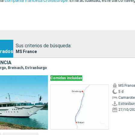
 la
compañía francesa CroisiEurope
. En la actualidad, este barco nave
Sus criterios de búsqueda:
rados
MS France
ANCIA
urgo, Breisach, Estrasburgo
Comidas incluidas
MS Franc
5 d
Camarote 
Estrasbur
27/10/20