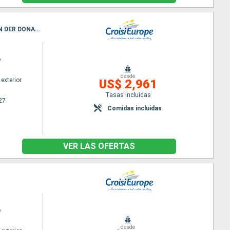
Itinerario : Passau, Melk, Dürnstein, Viena, Esztergom, Budapest, Bratislava, Viena, Melk, YBBS AN DER DONAU, Passau
e
desde
exterior
US$ 2,961
Tasas incluidas
27
Comidas incluidas
VER LAS OFERTAS
e
desde