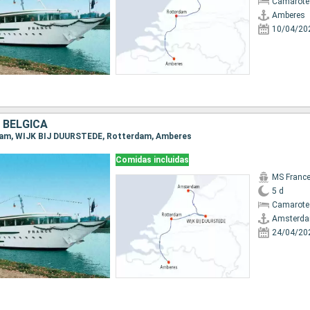
Camarote 
Amberes
10/04/20
 BÉLGICA
rdam, WIJK BIJ DUURSTEDE, Rotterdam, Amberes
Comidas incluidas
MS Franc
5 d
Camarote 
Amsterd
24/04/20