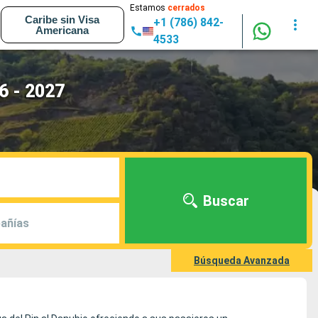
Estamos
cerrados
Caribe sin Visa
+1 (786) 842-
Americana
4533
6 - 2027
Buscar
añías
Búsqueda Avanzada