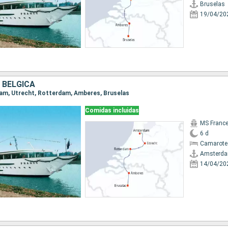
Bruselas
19/04/20
 BÉLGICA
dam, Utrecht, Rotterdam, Amberes, Bruselas
Comidas incluidas
MS Franc
6 d
Camarote 
Amsterd
14/04/20