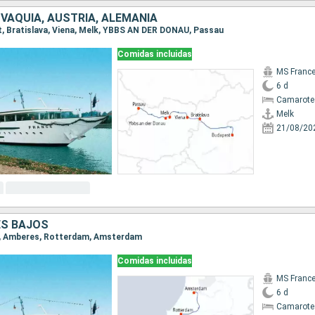
VAQUIA, AUSTRIA, ALEMANIA
st, Bratislava, Viena, Melk, YBBS AN DER DONAU, Passau
Comidas incluidas
MS Franc
6 d
Camarote 
Melk
21/08/20
ES BAJOS
as, Amberes, Rotterdam, Amsterdam
Comidas incluidas
MS Franc
6 d
Camarote 