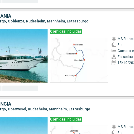
MANIA
burgo, Coblenza, Rudesheim, Mannheim, Estrasburgo
Comidas incluidas
MS Franc
5 d
Camarote 
Estrasbur
15/10/20
ANCIA
burgo, Oberwesel, Rudesheim, Mannheim, Estrasburgo
Comidas incluidas
MS Franc
5 d