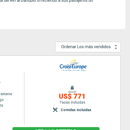
ga del Rin al Danubio ofreciendo a sus pasajeros un
Ordenar Los más vendidos
e
desde
exterior
US$ 771
go
Tasas incluidas
26
Comidas incluidas