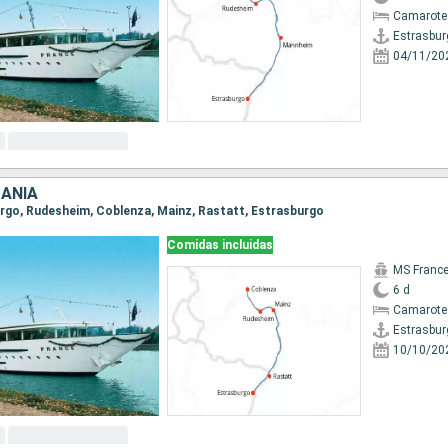
Camarote 
Estrasbur
04/11/20
MANIA
burgo, Rudesheim, Coblenza, Mainz, Rastatt, Estrasburgo
Comidas incluidas
MS Franc
6 d
Camarote 
Estrasbur
10/10/20