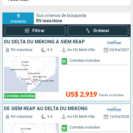
sudeste asiático.
9
Sus criterios de búsqueda:
RV indochine
cruceros
Filtrar
Ordenar
DU DELTA DU MÉKONG À SIEM REAP
RV indochine
9 d
Ho Chi Minh-Ville
03/04/2027
Comidas incluidas
US$ 2,919
Tasas incluidas
Comidas incluidas
DE SIEM REAP AU DELTA DU MÉKONG
RV indochine
9 d
Ho Chi Minh-Ville
10/04/2028
Comidas incluidas