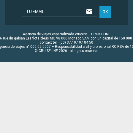
TU EMAIL
OK
Agencia de viajes especializada crucero – CRUISELINE
6 rue du gabian Les flots bleus MC 98 000 Monaco SAM con un capital de 150 000
contact tel : (00) 377 97 97 84 50
gencia de viajes n° 006 02 0007 – Responsabilidad civil y profesional RC RSA de
© CRUISELINE 2026 - all rights reserved