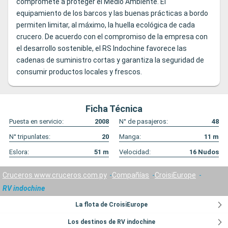
compromete a proteger el Medio Ambiente. El
equipamiento de los barcos y las buenas prácticas a bordo
permiten limitar, al máximo, la huella ecológica de cada
crucero. De acuerdo con el compromiso de la empresa con
el desarrollo sostenible, el RS Indochine favorece las
cadenas de suministro cortas y garantiza la seguridad de
consumir productos locales y frescos.
Ficha Técnica
Puesta en servicio:
2008
N° de pasajeros:
48
N° tripunlates:
20
Manga:
11
m
Eslora:
51
m
Velocidad:
16
Nudos
Cruceros www.cruceros.com.py
Compañías
CroisiEurope
RV indochine
La flota de CroisiEurope
Los destinos de RV indochine