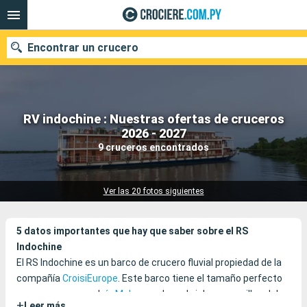
Encontrar un crucero
RV indochine : Nuestras ofertas de cruceros
Nuestros destinos
2026 - 2027
9 cruceros encontrados
Fecha de salida
Puertos
Compañías
Ver las 20 fotos siguientes
Buscar
5 datos importantes que hay que saber sobre el RS
Indochine
El RS Indochine es un barco de crucero fluvial propiedad de la
compañía
CroisiEurope
. Este barco tiene el tamaño perfecto
para navegar por el
río Mekong
y descubrir las maravillas del
+
Leer más