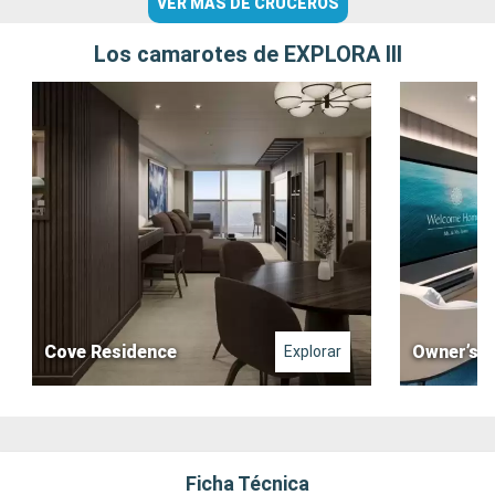
VER MÁS DE CRUCEROS
Los camarotes de EXPLORA III
Cove Residence
Owner’s R
Explorar
Ficha Técnica