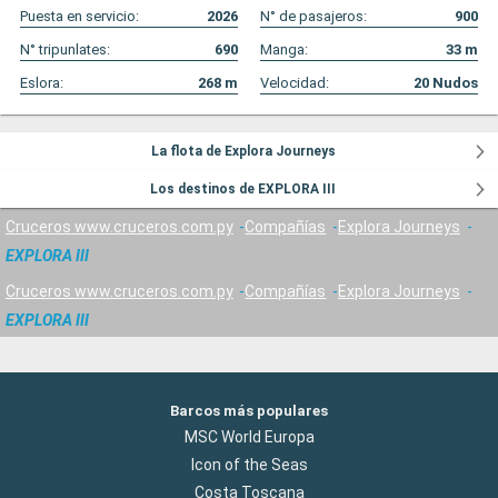
Puesta en servicio:
2026
N° de pasajeros:
900
N° tripunlates:
690
Manga:
33
m
Eslora:
268
m
Velocidad:
20
Nudos
La flota de Explora Journeys
Los destinos de EXPLORA III
Cruceros www.cruceros.com.py
Compañías
Explora Journeys
EXPLORA III
Cruceros www.cruceros.com.py
Compañías
Explora Journeys
EXPLORA III
Barcos más populares
MSC World Europa
Icon of the Seas
Costa Toscana