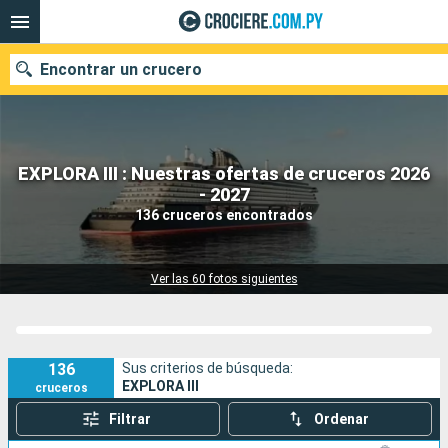
Encontrar un crucero
EXPLORA III : Nuestras ofertas de cruceros 2026
Nuestros destinos
- 2027
136 cruceros encontrados
Fecha de salida
Puertos
Compañías
Ver las 60 fotos siguientes
Buscar
136
Sus criterios de búsqueda:
EXPLORA III
cruceros
Filtrar
Ordenar