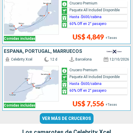
Crucero Premium
Paquete All Included Disponible
Hasta -$600/cabina
60% Off en 2° pasajero
US$ 4,849
+Tasas
Comidas incluidas
ESPAÑA, PORTUGAL, MARRUECOS
Celebrity Xcel
12 d
Barcelona
12/10/2026
Crucero Premium
Paquete All Included Disponible
Hasta -$600/cabina
60% Off en 2° pasajero
US$ 7,556
+Tasas
Comidas incluidas
VER MÁS DE CRUCEROS
Los camarotes de Celebrity Xcel