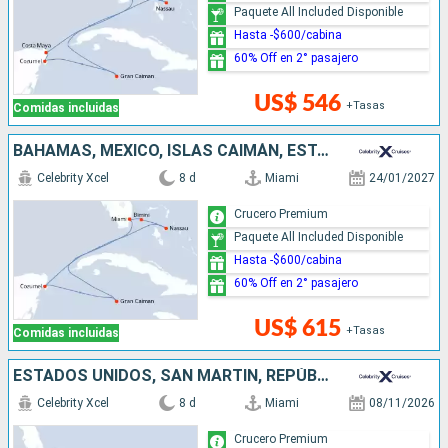
Paquete All Included Disponible
Hasta -$600/cabina
60% Off en 2° pasajero
US$ 546
+Tasas
Comidas incluidas
BAHAMAS, MÉXICO, ISLAS CAIMÁN, ESTADOS UNIDOS
Celebrity Xcel
8 d
Miami
24/01/2027
Crucero Premium
Paquete All Included Disponible
Hasta -$600/cabina
60% Off en 2° pasajero
US$ 615
+Tasas
Comidas incluidas
ESTADOS UNIDOS, SAN MARTÍN, REPÚBLICA DOMINICANA
Celebrity Xcel
8 d
Miami
08/11/2026
Crucero Premium