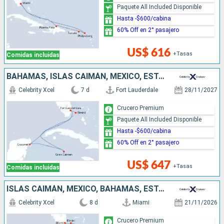
Paquete All Included Disponible
Hasta -$600/cabina
60% Off en 2° pasajero
US$ 616
+Tasas
Comidas incluidas
BAHAMAS, ISLAS CAIMÁN, MÉXICO, ESTADOS UNIDOS
Celebrity Xcel
7 d
Fort Lauderdale
28/11/2027
Crucero Premium
Paquete All Included Disponible
Hasta -$600/cabina
60% Off en 2° pasajero
US$ 647
+Tasas
Comidas incluidas
ISLAS CAIMÁN, MÉXICO, BAHAMAS, ESTADOS UNIDOS
Celebrity Xcel
8 d
Miami
21/11/2026
Crucero Premium