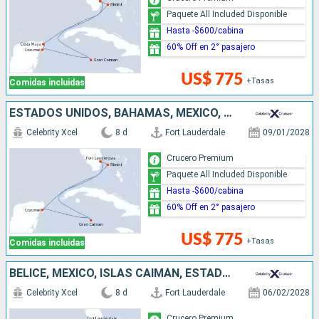
Paquete All Included Disponible
Hasta -$600/cabina
60% Off en 2° pasajero
US$ 775
+Tasas
Comidas incluidas
ESTADOS UNIDOS, BAHAMAS, MÉXICO, ISLAS CAIMÁN
Celebrity Xcel
8 d
Fort Lauderdale
09/01/2028
Crucero Premium
Paquete All Included Disponible
Hasta -$600/cabina
60% Off en 2° pasajero
US$ 775
+Tasas
Comidas incluidas
BELICE, MÉXICO, ISLAS CAIMÁN, ESTADOS UNIDOS
Celebrity Xcel
8 d
Fort Lauderdale
06/02/2028
Crucero Premium