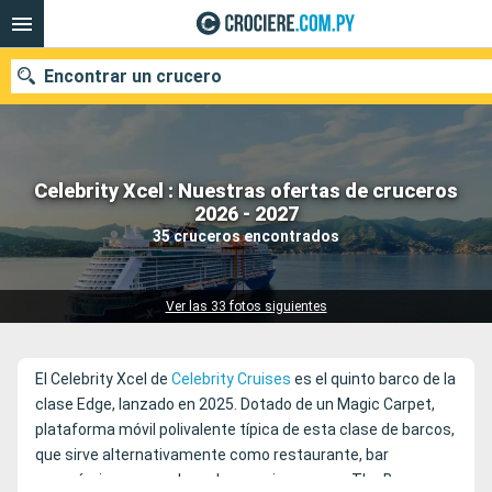
Encontrar un crucero
Celebrity Xcel : Nuestras ofertas de cruceros
Nuestros destinos
2026 - 2027
35 cruceros encontrados
Fecha de salida
Puertos
Compañías
Ver las 33 fotos siguientes
Buscar
El Celebrity Xcel de
Celebrity Cruises
es el quinto barco de la
clase Edge, lanzado en 2025. Dotado de un Magic Carpet,
plataforma móvil polivalente típica de esta clase de barcos,
que sirve alternativamente como restaurante, bar
panorámico y zona de embarque, innova con The Bazaar, un