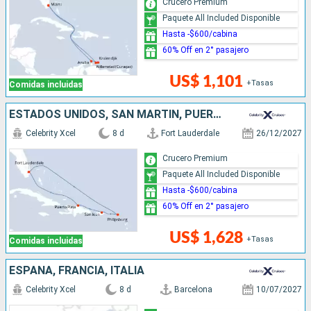
Crucero Premium
Paquete All Included Disponible
Hasta -$600/cabina
60% Off en 2° pasajero
US$ 1,101
+Tasas
Comidas incluidas
ESTADOS UNIDOS, SAN MARTÍN, PUERTO RICO, REPÚBLICA DOMINICANA
Celebrity Xcel
8 d
Fort Lauderdale
26/12/2027
Crucero Premium
Paquete All Included Disponible
Hasta -$600/cabina
60% Off en 2° pasajero
US$ 1,628
+Tasas
Comidas incluidas
ESPAÑA, FRANCIA, ITALIA
Celebrity Xcel
8 d
Barcelona
10/07/2027