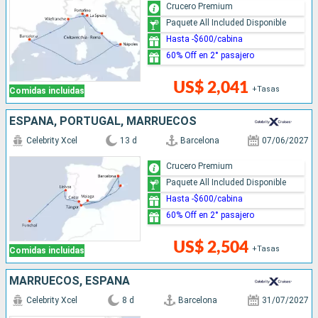
Crucero Premium
Paquete All Included Disponible
Hasta -$600/cabina
60% Off en 2° pasajero
US$ 2,041
+Tasas
Comidas incluidas
ESPAÑA, PORTUGAL, MARRUECOS
Celebrity Xcel
13 d
Barcelona
07/06/2027
Crucero Premium
Paquete All Included Disponible
Hasta -$600/cabina
60% Off en 2° pasajero
US$ 2,504
+Tasas
Comidas incluidas
MARRUECOS, ESPAÑA
Celebrity Xcel
8 d
Barcelona
31/07/2027