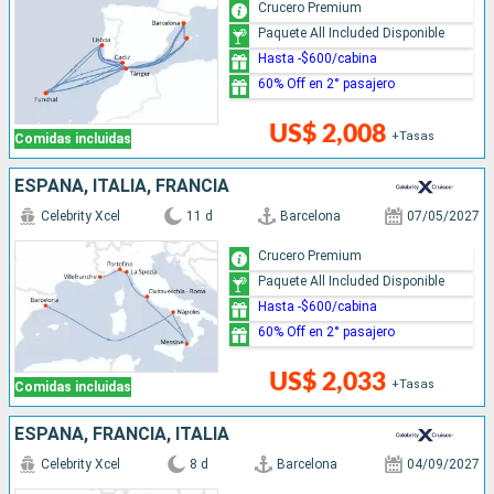
Crucero Premium
Paquete All Included Disponible
Hasta -$600/cabina
60% Off en 2° pasajero
US$ 2,008
+Tasas
Comidas incluidas
ESPAÑA, ITALIA, FRANCIA
Celebrity Xcel
11 d
Barcelona
07/05/2027
Crucero Premium
Paquete All Included Disponible
Hasta -$600/cabina
60% Off en 2° pasajero
US$ 2,033
+Tasas
Comidas incluidas
ESPAÑA, FRANCIA, ITALIA
Celebrity Xcel
8 d
Barcelona
04/09/2027