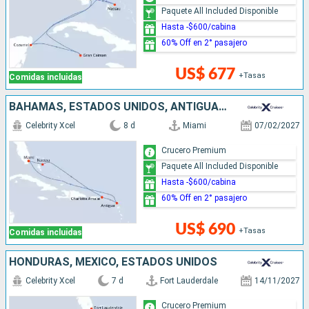
Paquete All Included Disponible
Hasta -$600/cabina
60% Off en 2° pasajero
US$ 677
+Tasas
Comidas incluidas
BAHAMAS, ESTADOS UNIDOS, ANTIGUA Y BARBUDA
Celebrity Xcel
8 d
Miami
07/02/2027
Crucero Premium
Paquete All Included Disponible
Hasta -$600/cabina
60% Off en 2° pasajero
US$ 690
+Tasas
Comidas incluidas
HONDURAS, MÉXICO, ESTADOS UNIDOS
Celebrity Xcel
7 d
Fort Lauderdale
14/11/2027
Crucero Premium