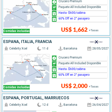
Crucero Premium
Paquete All Included Disponible
Hasta -$600/cabina
60% Off en 2° pasajero
US$ 1,662
+Tasas
Comidas incluidas
ESPAÑA, ITALIA, FRANCIA
Celebrity Xcel
11 d
Barcelona
28/05/2027
Crucero Premium
Paquete All Included Disponible
Hasta -$600/cabina
60% Off en 2° pasajero
US$ 2,000
+Tasas
Comidas incluidas
ESPAÑA, PORTUGAL, MARRUECOS
Celebrity Xcel
12 d
Barcelona
26/04/2027