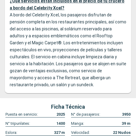
¿Qué servicios están incluidos en el precio de tu crucero
a bordo del Celebrity Xcel?
A bordo del Celebrity Xcel, los pasajeros disfrutan de
pensión completa en los restaurantes principales, así como
del acceso a las piscinas, al solárium reservado para
adultos y a espacios emblemáticos como el Rooftop
Garden y el Magic Carpet®. Los entretenimientos incluyen
espectáculos en vivo, proyecciones de películas y talleres
culturales. El servicio en cabina incluye limpieza diaria y
servicio a la habitación. Los pasajeros que se alojen en suite
gozan de ventajas exclusivas, como servicio de
mayordomo y acceso a The Retreat, que alberga un
restaurante privado, un salón y un sundeck.
Ficha Técnica
Puesta en servicio:
2025
N° de pasajeros:
3950
N° tripunlates:
1400
Manga:
39
m
Eslora:
327
m
Velocidad:
22
Nudos