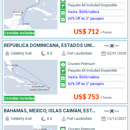
Paquete All Included Disponible
Hasta -$600/cabina
60% Off en 2° pasajero
US$ 712
+Tasas
Comidas incluidas
REPÚBLICA DOMINICANA, ESTADOS UNIDOS
Celebrity Xcel
8 d
Fort Lauderdale
02/01/2028
Crucero Premium
Paquete All Included Disponible
Hasta -$600/cabina
60% Off en 2° pasajero
US$ 753
+Tasas
Comidas incluidas
BAHAMAS, MÉXICO, ISLAS CAIMÁN, ESTADOS UNIDOS
Celebrity Xcel
8 d
Fort Lauderdale
12/12/2027
Crucero Premium