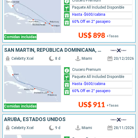
Crucero Premium
Paquete All Included Disponible
Hasta -$600/cabina
60% Off en 2° pasajero
US$ 898
+Tasas
Comidas incluidas
SAN MARTÍN, REPÚBLICA DOMINICANA, ESTADOS UNIDOS
Celebrity Xcel
8 d
Miami
20/12/2026
Crucero Premium
Paquete All Included Disponible
Hasta -$600/cabina
60% Off en 2° pasajero
US$ 911
+Tasas
Comidas incluidas
ARUBA, ESTADOS UNIDOS
Celebrity Xcel
9 d
Miami
28/11/2026