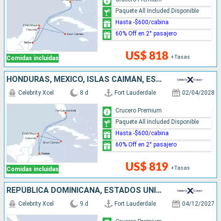
Paquete All Included Disponible
Hasta -$600/cabina
60% Off en 2° pasajero
US$ 818
+Tasas
Comidas incluidas
HONDURAS, MÉXICO, ISLAS CAIMÁN, ESTADOS UNIDOS
Celebrity Xcel
8 d
Fort Lauderdale
02/04/2028
Crucero Premium
Paquete All Included Disponible
Hasta -$600/cabina
60% Off en 2° pasajero
US$ 819
+Tasas
Comidas incluidas
REPÚBLICA DOMINICANA, ESTADOS UNIDOS, ANTIGUA Y BARBUDA, SAN MARTÍN
Celebrity Xcel
9 d
Fort Lauderdale
04/12/2027