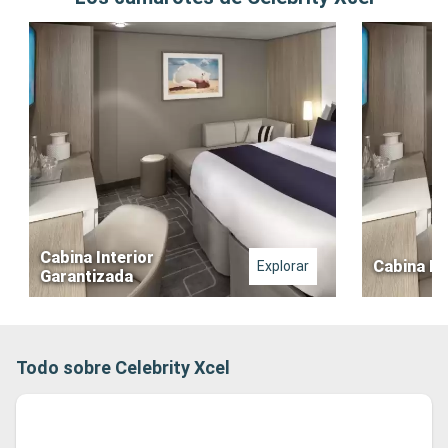
Cabina Interior
Cabina In
Explorar
Garantizada
Todo sobre Celebrity Xcel