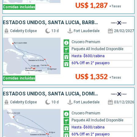
US$ 1,287
+Tasas
Comidas incluidas
ESTADOS UNIDOS, SANTA LUCIA, BARBADOS, ARUBA
Celebrity Eclipse
13 d
Fort Lauderdale
28/02/2027
Crucero Premium
Paquete All Included Disponible
Hasta -$600/cabina
60% Off en 2° pasajero
US$ 1,352
+Tasas
Comidas incluidas
ESTADOS UNIDOS, SANTA LUCIA, DOMINICA, ANTIGUA Y BARBUDA
Celebrity Eclipse
10 d
Fort Lauderdale
03/12/2026
Crucero Premium
Paquete All Included Disponible
Hasta -$600/cabina
60% Off en 2° pasajero