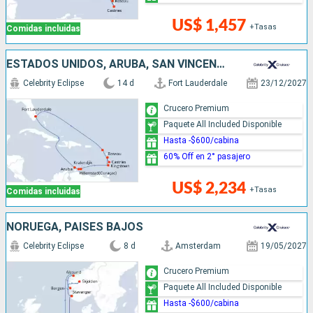
US$ 1,457
+Tasas
Comidas incluidas
ESTADOS UNIDOS, ARUBA, SAN VINCENT Y LAS GRANADINAS, DOMINICA, SANTA LUCIA
Celebrity Eclipse
14 d
Fort Lauderdale
23/12/2027
Crucero Premium
Paquete All Included Disponible
Hasta -$600/cabina
60% Off en 2° pasajero
US$ 2,234
+Tasas
Comidas incluidas
NORUEGA, PAISES BAJOS
Celebrity Eclipse
8 d
Amsterdam
19/05/2027
Crucero Premium
Paquete All Included Disponible
Hasta -$600/cabina