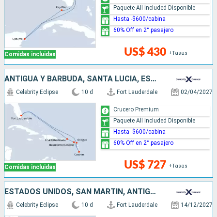
Paquete All Included Disponible
Hasta -$600/cabina
60% Off en 2° pasajero
US$ 430
+Tasas
Comidas incluidas
ANTIGUA Y BARBUDA, SANTA LUCIA, ESTADOS UNIDOS
Celebrity Eclipse
10 d
Fort Lauderdale
02/04/2027
Crucero Premium
Paquete All Included Disponible
Hasta -$600/cabina
60% Off en 2° pasajero
US$ 727
+Tasas
Comidas incluidas
ESTADOS UNIDOS, SAN MARTÍN, ANTIGUA Y BARBUDA, SANTA LUCIA
Celebrity Eclipse
10 d
Fort Lauderdale
14/12/2027