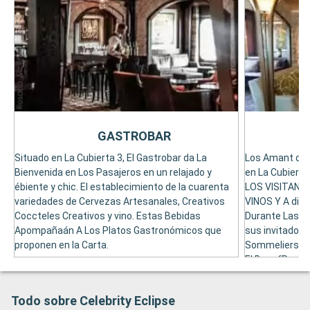
GASTROBAR
Situado en La Cubierta 3, El Gastrobar da La
Los Amant del 
Bienvenida en Los Pasajeros en un relajado y
en La Cubiert
ébiente y chic. El establecimiento de la cuarenta
LOS VISITANT
variedades de Cervezas Artesanales, Creativos
VINOS Y A disp
Coccteles Creativos y vino. Estas Bebidas
Durante Las Ca
Apompañaán A Los Platos Gastronómicos que
sus invitados l
proponen en la Carta.
Sommeliers. P
El Bar ofRece 
Todo sobre Celebrity Eclipse