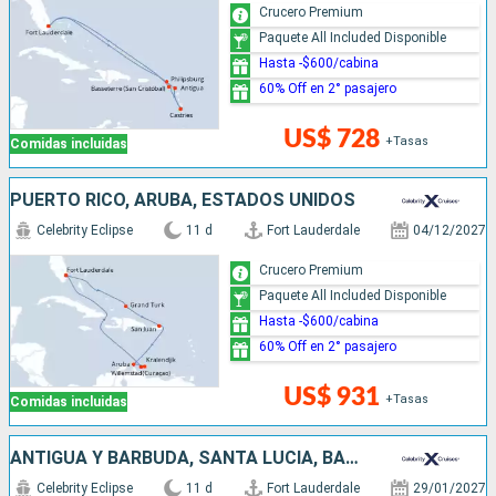
Crucero Premium
Paquete All Included Disponible
Hasta -$600/cabina
60% Off en 2° pasajero
US$ 728
+Tasas
Comidas incluidas
PUERTO RICO, ARUBA, ESTADOS UNIDOS
Celebrity Eclipse
11 d
Fort Lauderdale
04/12/2027
Crucero Premium
Paquete All Included Disponible
Hasta -$600/cabina
60% Off en 2° pasajero
US$ 931
+Tasas
Comidas incluidas
ANTIGUA Y BARBUDA, SANTA LUCIA, BARBADOS, SAN VINCENT Y LAS GRANADINAS, ESTADOS UNIDOS
Celebrity Eclipse
11 d
Fort Lauderdale
29/01/2027