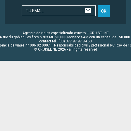
TU EMAIL
OK
Agencia de viajes especializada crucero – CRUISELINE
6 rue du gabian Les flots bleus MC 98 000 Monaco SAM con un capital de 150 000
contact tel : (00) 377 97 97 84 50
gencia de viajes n° 006 02 0007 – Responsabilidad civil y profesional RC RSA de
© CRUISELINE 2026 - all rights reserved