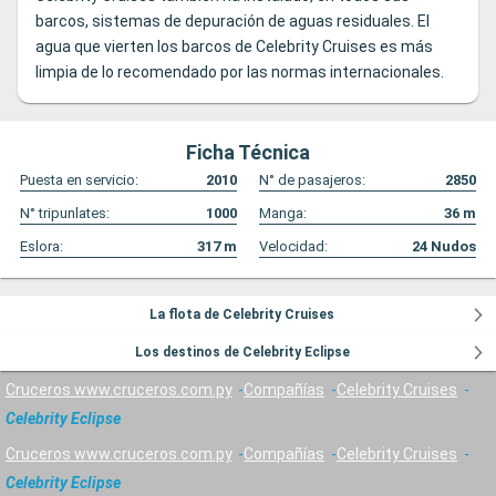
barcos, sistemas de depuración de aguas residuales. El
agua que vierten los barcos de Celebrity Cruises es más
limpia de lo recomendado por las normas internacionales.
Ficha Técnica
Puesta en servicio:
2010
N° de pasajeros:
2850
N° tripunlates:
1000
Manga:
36
m
Eslora:
317
m
Velocidad:
24
Nudos
La flota de Celebrity Cruises
Los destinos de Celebrity Eclipse
Cruceros www.cruceros.com.py
Compañías
Celebrity Cruises
Celebrity Eclipse
Cruceros www.cruceros.com.py
Compañías
Celebrity Cruises
Celebrity Eclipse