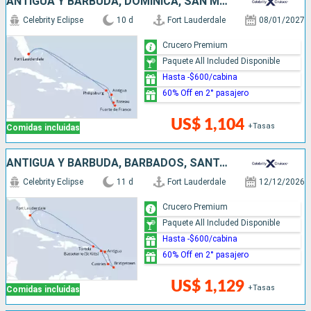
ANTIGUA Y BARBUDA, DOMINICA, SAN MARTÍN, ESTADOS UNIDOS
Celebrity Eclipse
10 d
Fort Lauderdale
08/01/2027
Crucero Premium
Paquete All Included Disponible
Hasta -$600/cabina
60% Off en 2° pasajero
US$ 1,104
+Tasas
Comidas incluidas
ANTIGUA Y BARBUDA, BARBADOS, SANTA LUCIA, ESTADOS UNIDOS
Celebrity Eclipse
11 d
Fort Lauderdale
12/12/2026
Crucero Premium
Paquete All Included Disponible
Hasta -$600/cabina
60% Off en 2° pasajero
US$ 1,129
+Tasas
Comidas incluidas