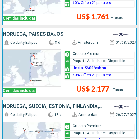
60% Off en 2° pasajero
US$ 1,761
+Tasas
Comidas incluidas
NORUEGA, PAISES BAJOS
Celebrity Eclipse
8 d
Amsterdam
01/08/2027
Crucero Premium
Paquete All Included Disponible
Hasta -$600/cabina
60% Off en 2° pasajero
US$ 2,177
+Tasas
Comidas incluidas
NORUEGA, SUECIA, ESTONIA, FINLANDIA, DINAMARCA, PAISES BAJOS
Celebrity Eclipse
13 d
Amsterdam
20/07/2027
Crucero Premium
Paquete All Included Disponible