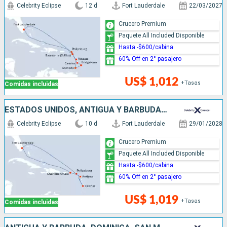
Celebrity Eclipse
12 d
Fort Lauderdale
22/03/2027
Crucero Premium
Paquete All Included Disponible
Hasta -$600/cabina
60% Off en 2° pasajero
US$ 1,012
+Tasas
Comidas incluidas
ESTADOS UNIDOS, ANTIGUA Y BARBUDA, SANTA LUCIA, SAN MARTÍN
Celebrity Eclipse
10 d
Fort Lauderdale
29/01/2028
Crucero Premium
Paquete All Included Disponible
Hasta -$600/cabina
60% Off en 2° pasajero
US$ 1,019
+Tasas
Comidas incluidas