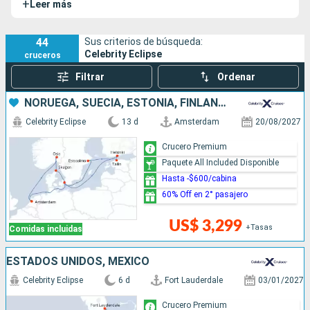
+
Leer más
44
Sus criterios de búsqueda:
Celebrity Eclipse
cruceros
Filtrar
Ordenar
NORUEGA, SUECIA, ESTONIA, FINLANDIA, DINAMARCA, PAISES BAJOS
Celebrity Eclipse
13 d
Amsterdam
20/08/2027
Crucero Premium
Paquete All Included Disponible
Hasta -$600/cabina
60% Off en 2° pasajero
US$ 3,299
+Tasas
Comidas incluidas
ESTADOS UNIDOS, MÉXICO
Celebrity Eclipse
6 d
Fort Lauderdale
03/01/2027
Crucero Premium