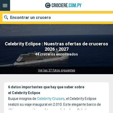
Encontrar un crucero
Celebrity Eclipse : Nuestras ofertas de cruceros
Nuestros destinos
2026 - 2027
44 cruceros encontrados
Fecha de salida
Puertos
Compañías
Ver las 37 fotos siguientes
Buscar
6 datos importantes que hay que saber sobre
el Celebrity Eclipse
Buque insignia de
Celebrity Cruises
, el Celebrity Eclipse
realizó su viaje inaugural en 2.010. Este elegante barco de
última generación es el tercero de la clase Solstice.