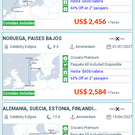
Hasta -$600/cabina
60% Off en 2° pasajero
US$ 2,456
+Tasas
Comidas incluidas
NORUEGA, PAISES BAJOS
Celebrity Eclipse
8 d
Amsterdam
01/07/2027
Crucero Premium
Paquete All Included Disponible
Hasta -$600/cabina
60% Off en 2° pasajero
US$ 2,584
+Tasas
Comidas incluidas
ALEMANIA, SUECIA, ESTONIA, FINLANDIA, DINAMARCA, PAISES BAJOS
Celebrity Eclipse
13 d
Amsterdam
19/06/2027
Crucero Premium
Paquete All Included Disponible