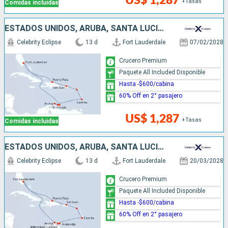
US$ 1,287
+Tasas
Comidas incluidas
ESTADOS UNIDOS, ARUBA, SANTA LUCIA, PUERTO RICO, REPÚBLICA DOMINICANA
Celebrity Eclipse
13 d
Fort Lauderdale
07/02/2028
Crucero Premium
Paquete All Included Disponible
Hasta -$600/cabina
60% Off en 2° pasajero
US$ 1,287
+Tasas
Comidas incluidas
ESTADOS UNIDOS, ARUBA, SANTA LUCIA, PUERTO RICO, REPÚBLICA DOMINICANA
Celebrity Eclipse
13 d
Fort Lauderdale
20/03/2028
Crucero Premium
Paquete All Included Disponible
Hasta -$600/cabina
60% Off en 2° pasajero