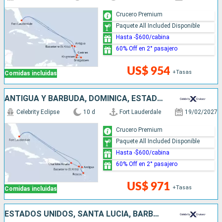
Crucero Premium
Paquete All Included Disponible
Hasta -$600/cabina
60% Off en 2° pasajero
US$ 954
+Tasas
Comidas incluidas
ANTIGUA Y BARBUDA, DOMINICA, ESTADOS UNIDOS
Celebrity Eclipse
10 d
Fort Lauderdale
19/02/2027
Crucero Premium
Paquete All Included Disponible
Hasta -$600/cabina
60% Off en 2° pasajero
US$ 971
+Tasas
Comidas incluidas
ESTADOS UNIDOS, SANTA LUCIA, BARBADOS, GRENADA, DOMINICA, SAN MARTÍN