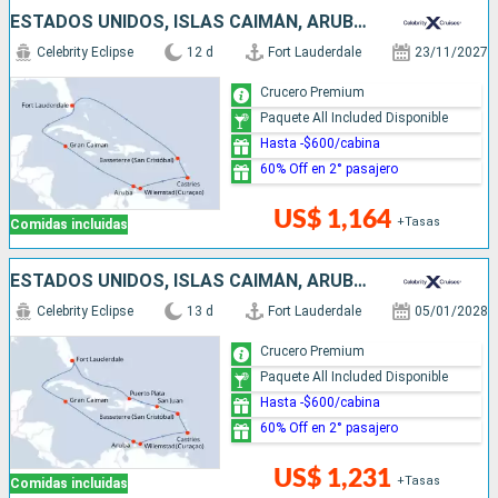
ESTADOS UNIDOS, ISLAS CAIMÁN, ARUBA, SANTA LUCIA
Celebrity Eclipse
12 d
Fort Lauderdale
23/11/2027
Crucero Premium
Paquete All Included Disponible
Hasta -$600/cabina
60% Off en 2° pasajero
US$ 1,164
+Tasas
Comidas incluidas
ESTADOS UNIDOS, ISLAS CAIMÁN, ARUBA, SANTA LUCIA, PUERTO RICO, REPÚBLICA DOMINICANA
Celebrity Eclipse
13 d
Fort Lauderdale
05/01/2028
Crucero Premium
Paquete All Included Disponible
Hasta -$600/cabina
60% Off en 2° pasajero
US$ 1,231
+Tasas
Comidas incluidas