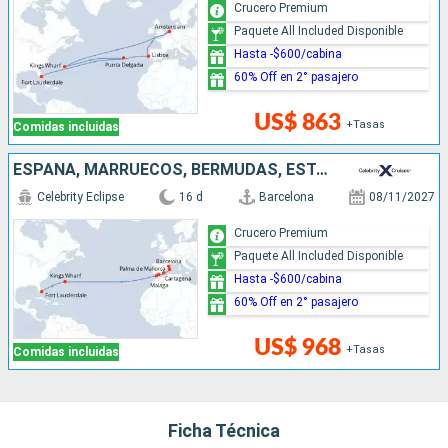
Crucero Premium
Paquete All Included Disponible
Hasta -$600/cabina
60% Off en 2° pasajero
US$ 863
+Tasas
Comidas incluidas
ESPAÑA, MARRUECOS, BERMUDAS, ESTADOS UNIDOS
Celebrity Eclipse
16 d
Barcelona
08/11/2027
Crucero Premium
Paquete All Included Disponible
Hasta -$600/cabina
60% Off en 2° pasajero
US$ 968
+Tasas
Comidas incluidas
Ficha Técnica