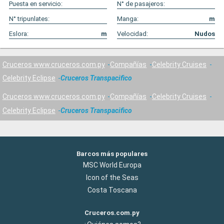
Puesta en servicio:
N° de pasajeros:
N° tripunlates:
Manga:
m
Eslora:
m
Velocidad:
Nudos
Cruceros www.cruceros.com.py
Compañías
Celebrity Cruises
Celebrity Eclipse
Cruceros Transpacifico
Cruceros www.cruceros.com.py
Compañías
Celebrity Cruises
Celebrity Eclipse
Cruceros Transpacifico
Barcos más populares
MSC World Europa
Icon of the Seas
Costa Toscana
Cruceros.com.py