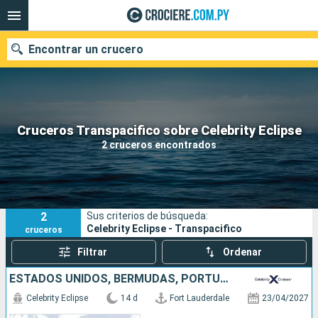
Encontrar un crucero
Nuestros destinos
Cruceros Transpacifico sobre Celebrity Eclipse
2 cruceros encontrados
Fecha de salida
Puertos
Compañías
2
Sus criterios de búsqueda:
Buscar
Celebrity Eclipse - Transpacifico
cruceros
Filtrar
Ordenar
ESTADOS UNIDOS, BERMUDAS, PORTUGAL, PAISES BAJOS
Celebrity Eclipse
14 d
Fort Lauderdale
23/04/2027