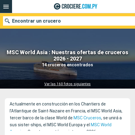
Encontrar un crucero
MSC World Asia : Nuestras ofertas de cruceros
Nuestros destinos
2026 - 2027
14 cruceros encontrados
Fecha de salida
Puertos
Compañías
Ver las 160 fotos siguientes
Buscar
Actualmente en construcción en los Chantiers de
l’Atlantique de Saint-Nazaire en Francia, el MSC World Asia,
tercer barco de la clase World de
MSC Cruceros
, se unirá a
sus sister-ships, el MSC World Europa y el
MSC World
America
. Su entrega está prevista para 2026.