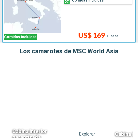
Comidas incluidas
US$ 169
+Tasas
Comidas incluidas
Los camarotes de MSC World Asia
Cabina interior
Cabina in
Explorar
garantizada