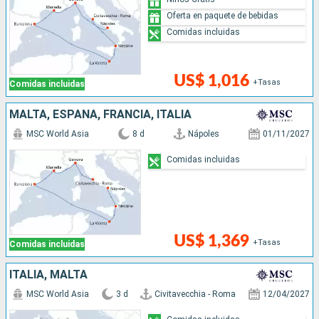
Oferta en paquete de bebidas
Comidas incluidas
US$ 1,016
+Tasas
Comidas incluidas
MALTA, ESPAÑA, FRANCIA, ITALIA
MSC World Asia
8 d
Nápoles
01/11/2027
Comidas incluidas
US$ 1,369
+Tasas
Comidas incluidas
ITALIA, MALTA
MSC World Asia
3 d
Civitavecchia - Roma
12/04/2027