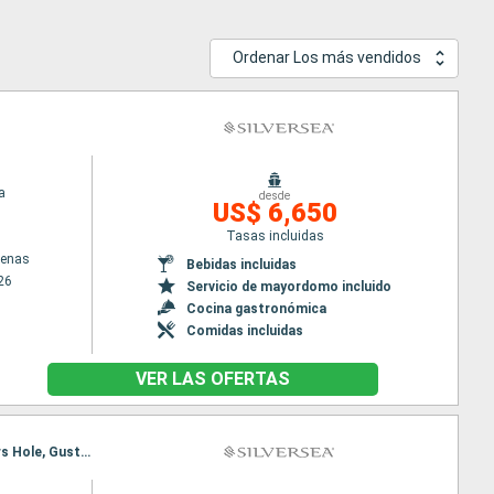
Ordenar Los más vendidos
a
desde
US$ 6,650
Tasas incluidas
tenas
Bebidas incluidas
26
Servicio de mayordomo incluido
Cocina gastronómica
Comidas incluidas
VER LAS OFERTAS
Itinerario : Miami, San Juan, Sopers Hole, Gustavia, Saint John's, St Kitts, Miami, San Juan, Sopers Hole, Gustavia, Saint John's, St Kitts, Saint John's, Miami