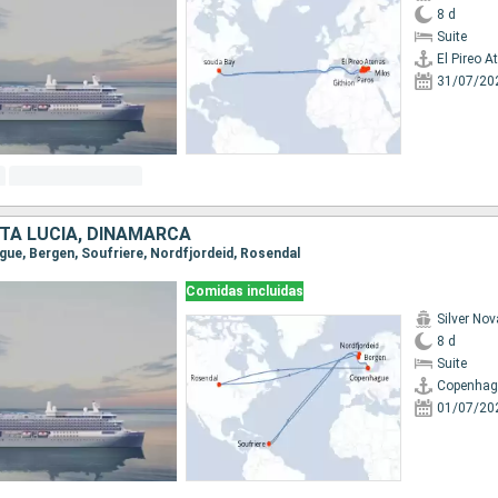
8 d
Suite
El Pireo A
31/07/20
TA LUCIA, DINAMARCA
ague, Bergen, Soufriere, Nordfjordeid, Rosendal
Comidas incluidas
Silver Nov
8 d
Suite
Copenhag
01/07/20