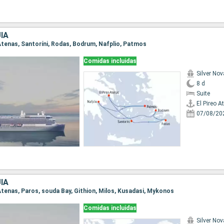
ÍA
o Atenas, Santoríni, Rodas, Bodrum, Nafplio, Patmos
Comidas incluidas
Silver Nov
8 d
Suite
El Pireo A
07/08/20
ÍA
o Atenas, Paros, souda Bay, Githion, Milos, Kusadasi, Mykonos
Comidas incluidas
Silver Nov