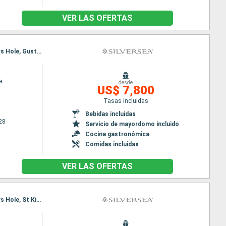
VER LAS OFERTAS
Itinerario : Miami, San Juan, Sopers Hole, Gustavia, St Kitts, Saint John's, Miami, San Juan, Sopers Hole, Gustavia, St Kitts, Saint John's, Miami
a
desde
US$ 7,800
Tasas incluidas
Bebidas incluidas
28
Servicio de mayordomo incluido
Cocina gastronómica
Comidas incluidas
VER LAS OFERTAS
Itinerario : Miami, San Juan, Sopers Hole, St Kitts, Gustavia, Saint John's, Miami, San Juan, Sopers Hole, St Kitts, Gustavia, Saint John's, Miami