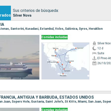
Sus criterios de búsqueda:
rados
Silver Nova
IA
o Atenas, Santoríni, Kusadasi, Estambul, Volos, Salónica, Syros, Heraklion
Comidas incluidas
Silver Nov
12 d
Suite
El Pireo A
26/10/20
 FRANCIA, ANTIGUA Y BARBUDA, ESTADOS UNIDOS
Comidas incluidas