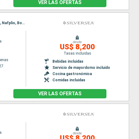
VER LAS OFERTAS
Itinerario : El Pireo Atenas, Santoríni, Nafplio, Bodrum, Rodas, Patmos, El Pireo Atenas, Santoríni, Nafplio, Bodrum, Rodas, Patmos, El Pireo Atenas
a
desde
US$ 8,200
Tasas incluidas
tenas
Bebidas incluidas
27
Servicio de mayordomo incluido
Cocina gastronómica
Comidas incluidas
VER LAS OFERTAS
a
desde
US$ 8,200