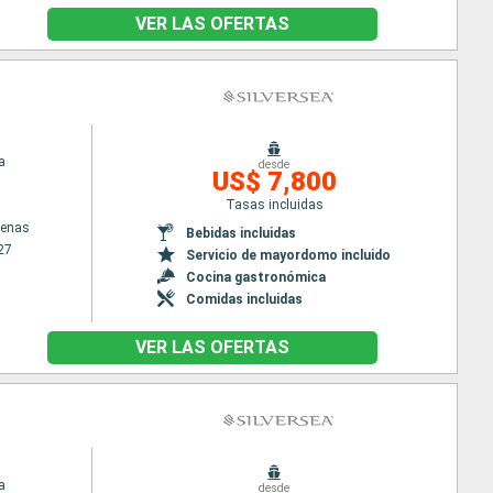
VER LAS OFERTAS
a
desde
US$ 7,800
Tasas incluidas
tenas
Bebidas incluidas
27
Servicio de mayordomo incluido
Cocina gastronómica
Comidas incluidas
VER LAS OFERTAS
a
desde