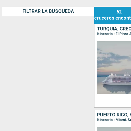
FILTRAR LA BÚSQUEDA
62
cruceros
encont
TURQUÍA, GREC
Itinerario : El Pire
PUERTO RICO,