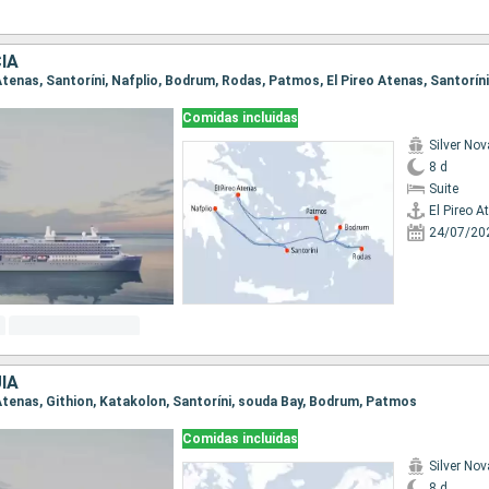
IA
Comidas incluidas
Silver Nov
8 d
Suite
El Pireo A
24/07/20
ÍA
o Atenas, Githion, Katakolon, Santoríni, souda Bay, Bodrum, Patmos
Comidas incluidas
Silver Nov
8 d