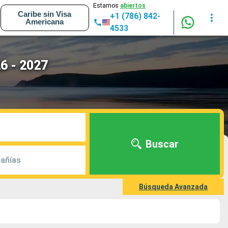
Estamos
abiertos
Caribe sin Visa
+1 (786) 842-
Americana
4533
6 - 2027
Buscar
añías
Búsqueda Avanzada