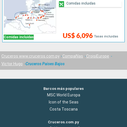
Comidas incluidas
US$ 6,096
Tasas incluidas
Comidas incluidas
Cruceros www.cruceros.com.py
Compañías
CroisiEurope
Victor Hugo
Cruceros Paises Bajos
Barcos más populares
MSC World Europa
Icon of the Seas
Costa Toscana
Cruceros.com.py