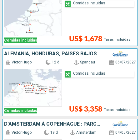
Comidas incluidas
US$ 1,678
Tasas incluidas
Comidas incluidas
ALEMANIA, HONDURAS, PAISES BAJOS
Victor Hugo
12 d
Spandau
06/07/2027
Comidas incluidas
US$ 3,358
Tasas incluidas
Comidas incluidas
D'AMSTERDAM À COPENHAGUE : PARCOUREZ LES CANAUX DU NORD EN CROISIÈRE, L'ELBE, LA HAVEL, L'ODER ET LA MER BALTIQUE
Victor Hugo
19 d
Amsterdam
04/05/2027