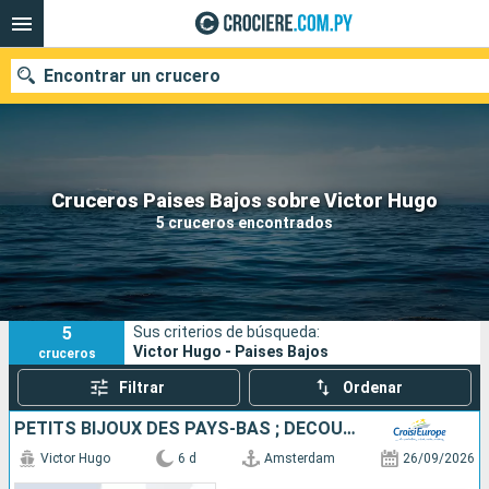
Encontrar un crucero
Nuestros destinos
Cruceros Paises Bajos sobre Victor Hugo
5 cruceros encontrados
Fecha de salida
Puertos
Compañías
5
Sus criterios de búsqueda:
Buscar
Victor Hugo - Paises Bajos
cruceros
Filtrar
Ordenar
PETITS BIJOUX DES PAYS-BAS ; DÉCOUVREZ DES TRÉSORS CACHÉS AU CHARME UNIQUE
Victor Hugo
6 d
Amsterdam
26/09/2026