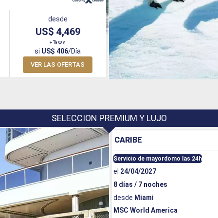
desde
US$ 4,469
+ Tasas
si
US$ 406
/Día
VER LAS OFERTAS
SELECCION PREMIUM Y LUJO
CARIBE
Servicio de mayordomo las 24h
el
24/04/2027
8 días / 7 noches
desde
Miami
MSC World America