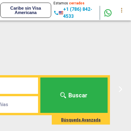
Estamos
cerrados
Caribe sin Visa
+1 (786) 842-
Americana
4533
Buscar
ñías
Búsqueda Avanzada