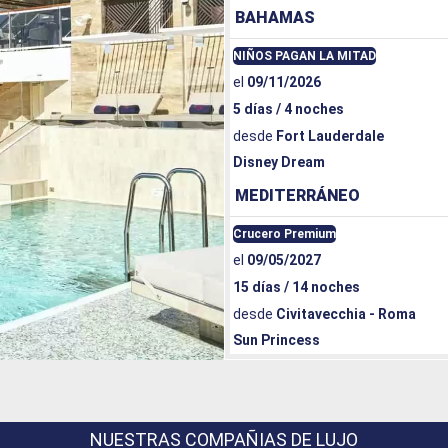
BAHAMAS
NIÑOS PAGAN LA MITAD
el
09/11/2026
5 días / 4 noches
desde
Fort Lauderdale
Disney Dream
MEDITERRÁNEO
Crucero Premium
el
09/05/2027
15 días / 14 noches
desde
Civitavecchia - Roma
Sun Princess
NUESTRAS COMPAÑIAS DE LUJO