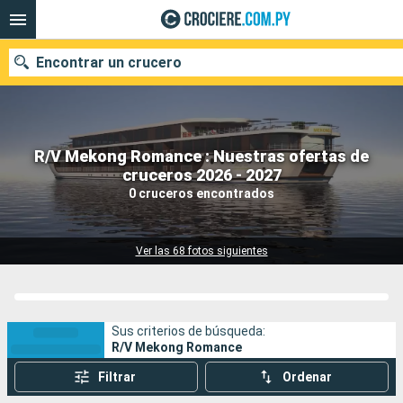
Encontrar un crucero
R/V Mekong Romance : Nuestras ofertas de
Nuestros destinos
cruceros 2026 - 2027
0 cruceros encontrados
Fecha de salida
Puertos
Compañías
Ver las 68 fotos siguientes
Buscar
Sus criterios de búsqueda:
R/V Mekong Romance
Filtrar
Ordenar