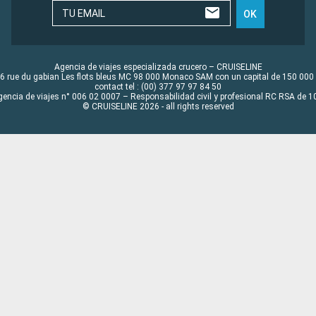
TU EMAIL
OK
Agencia de viajes especializada crucero – CRUISELINE
6 rue du gabian Les flots bleus MC 98 000 Monaco SAM con un capital de 150 000
contact tel : (00) 377 97 97 84 50
gencia de viajes n° 006 02 0007 – Responsabilidad civil y profesional RC RSA de
© CRUISELINE 2026 - all rights reserved