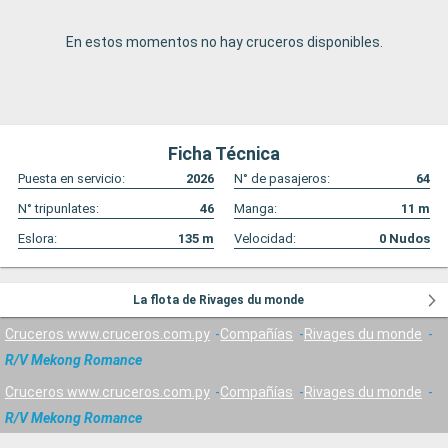
En estos momentos no hay cruceros disponibles.
Ficha Técnica
Puesta en servicio:
2026
N° de pasajeros:
64
N° tripunlates:
46
Manga:
11
m
Eslora:
135
m
Velocidad:
0
Nudos
La flota de Rivages du monde
Cruceros www.cruceros.com.py
Compañías
Rivages du monde
R/V Mekong Romance
Cruceros www.cruceros.com.py
Compañías
Rivages du monde
R/V Mekong Romance