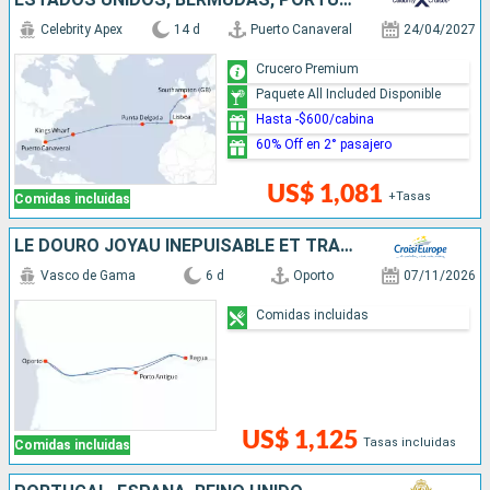
Celebrity Apex
14 d
Puerto Canaveral
24/04/2027
Crucero Premium
Paquete All Included Disponible
Hasta -$600/cabina
60% Off en 2° pasajero
US$ 1,081
+Tasas
Comidas incluidas
LE DOURO JOYAU INÉPUISABLE ET TRADITIONS ANCESTRALES (FORMULE PORT-PORT)
Vasco de Gama
6 d
Oporto
07/11/2026
Comidas incluidas
US$ 1,125
Tasas incluidas
Comidas incluidas