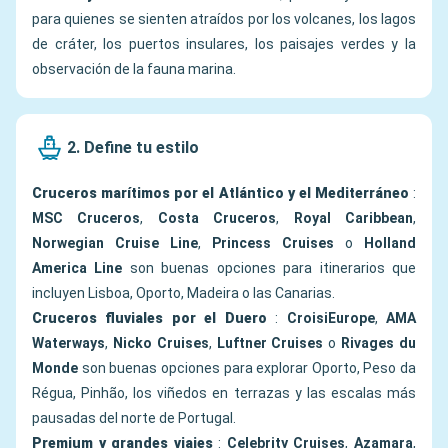
para quienes se sienten atraídos por los volcanes, los lagos
de cráter, los puertos insulares, los paisajes verdes y la
observación de la fauna marina.
2. Define tu estilo
Cruceros marítimos por el Atlántico y el Mediterráneo
:
MSC Cruceros
,
Costa Cruceros
,
Royal Caribbean
,
Norwegian Cruise Line
,
Princess Cruises
o
Holland
America Line
son buenas opciones para itinerarios que
incluyen Lisboa, Oporto, Madeira o las Canarias.
Cruceros fluviales por el Duero
:
CroisiEurope
,
AMA
Waterways
,
Nicko Cruises
,
Luftner Cruises
o
Rivages du
Monde
son buenas opciones para explorar Oporto, Peso da
Régua, Pinhão, los viñedos en terrazas y las escalas más
pausadas del norte de Portugal.
Premium y grandes viajes
:
Celebrity Cruises
,
Azamara
,