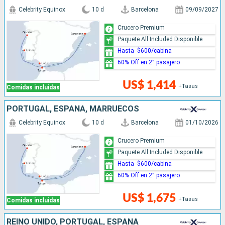
Celebrity Equinox
10 d
Barcelona
09/09/2027
Crucero Premium
Paquete All Included Disponible
Hasta -$600/cabina
60% Off en 2° pasajero
US$ 1,414
+Tasas
Comidas incluidas
PORTUGAL, ESPAÑA, MARRUECOS
Celebrity Equinox
10 d
Barcelona
01/10/2026
Crucero Premium
Paquete All Included Disponible
Hasta -$600/cabina
60% Off en 2° pasajero
US$ 1,675
+Tasas
Comidas incluidas
REINO UNIDO, PORTUGAL, ESPAÑA