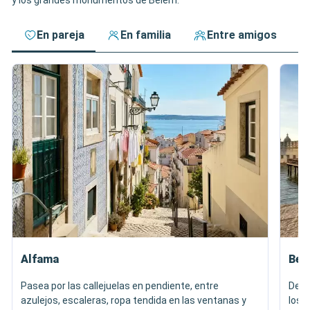
y los grandes monumentos de Belém.
En pareja
En familia
Entre amigos
Alfama
Bel
Pasea por las callejuelas en pendiente, entre
Desc
azulejos, escaleras, ropa tendida en las ventanas y
los 