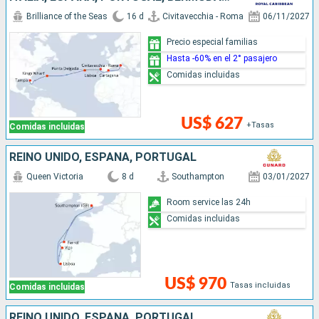
Brilliance of the Seas
16 d
Civitavecchia - Roma
06/11/2027
Precio especial familias
Hasta -60% en el 2° pasajero
Comidas incluidas
US$ 627
+Tasas
Comidas incluidas
REINO UNIDO, ESPAÑA, PORTUGAL
Queen Victoria
8 d
Southampton
03/01/2027
Room service las 24h
Comidas incluidas
US$ 970
Tasas incluidas
Comidas incluidas
REINO UNIDO, ESPAÑA, PORTUGAL