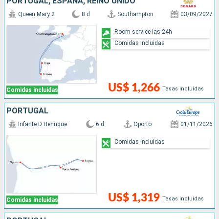
PORTUGAL, ESPAÑA, REINO UNIDO
Queen Mary 2
8 d
Southampton
03/09/2027
Room service las 24h
Comidas incluidas
US$ 1,266
Tasas incluidas
Comidas incluidas
PORTUGAL
Infante D Henrique
6 d
Oporto
01/11/2026
Comidas incluidas
US$ 1,319
Tasas incluidas
Comidas incluidas