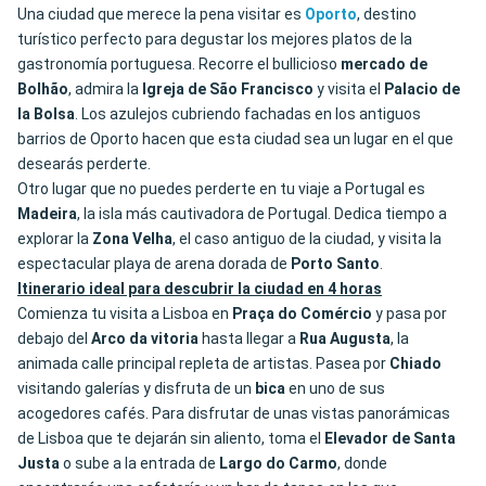
Una ciudad que merece la pena visitar es
Oporto
, destino
turístico perfecto para degustar los mejores platos de la
gastronomía portuguesa. Recorre el bullicioso
mercado de
Bolhão
, admira la
Igreja de São Francisco
y visita el
Palacio de
la Bolsa
. Los azulejos cubriendo fachadas en los antiguos
barrios de Oporto hacen que esta ciudad sea un lugar en el que
desearás perderte.
Otro lugar que no puedes perderte en tu viaje a Portugal es
Madeira
, la isla más cautivadora de Portugal. Dedica tiempo a
explorar la
Zona Velha
, el caso antiguo de la ciudad, y visita la
espectacular playa de arena dorada de
Porto
Santo
.
Itinerario ideal para descubrir la ciudad en 4 horas
Comienza tu visita a Lisboa en
Praça do Comércio
y pasa por
debajo del
Arco da vitoria
hasta llegar a
Rua
Augusta
, la
animada calle principal repleta de artistas. Pasea por
Chiado
visitando galerías y disfruta de un
bica
en uno de sus
acogedores cafés. Para disfrutar de unas vistas panorámicas
de Lisboa que te dejarán sin aliento, toma el
Elevador de Santa
Justa
o sube a la entrada de
Largo
do
Carmo
, donde