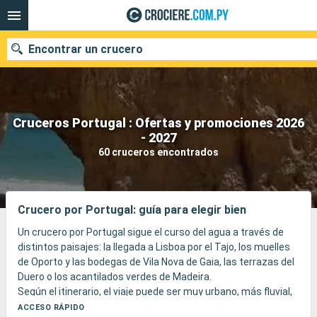
Encontrar un crucero
Cruceros Portugal : Ofertas y promociones 2026
Nuestros destinos
- 2027
60 cruceros encontrados
Fecha de salida
Puertos
Compañías
Crucero por Portugal: guía para elegir bien
Buscar
Un crucero por Portugal sigue el curso del agua a través de
distintos paisajes: la llegada a Lisboa por el Tajo, los muelles
de Oporto y las bodegas de Vila Nova de Gaia, las terrazas del
Duero o los acantilados verdes de Madeira.
Según el itinerario, el viaje puede ser muy urbano, más fluvial,
atlántico o insular, entre azulejos, miradores, vinos,
ACCESO RÁPIDO