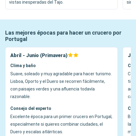
vistas inesperadas del Tajo.
simb
Las mejores épocas para hacer un crucero por
Portugal
Abril - Junio (Primavera)
Jul
Clima y baño
Cli
Suave, soleado y muy agradable para hacer turismo.
Cáli
Lisboa, Oporto y el Duero se recorren fácilmente,
tie
con paisajes verdes y una afluencia todavía
agra
razonable.
calo
Consejo del experto
Con
Excelente época para un primer crucero en Portugal,
Buen
especialmente si quieres combinar ciudades, el
las 
Duero y escalas atlánticas.
mañ