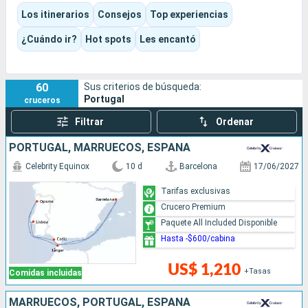
mercados, jardines tropicales y puertos abiertos al océano.
Los itinerarios
Consejos
Top experiencias
Es un destino fácil de disfrutar en crucero, porque combina
escalas fáciles de organizar, una auténtica identidad
¿Cuándo ir?
Hot spots
Les encantó
marítima y un ritmo de visita muy agradable.
60
Sus criterios de búsqueda:
Portugal
cruceros
Filtrar
Ordenar
PORTUGAL, MARRUECOS, ESPAÑA
Celebrity Equinox
10 d
Barcelona
17/06/2027
Tarifas exclusivas
Crucero Premium
Paquete All Included Disponible
Hasta -$600/cabina
US$ 1,210
+Tasas
Comidas incluidas
MARRUECOS, PORTUGAL, ESPAÑA