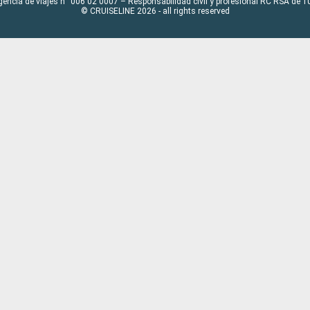
gencia de viajes n° 006 02 0007 – Responsabilidad civil y profesional RC RSA de
© CRUISELINE 2026 - all rights reserved