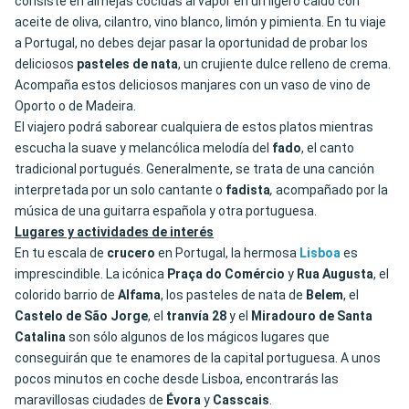
consiste en almejas cocidas al vapor en un ligero caldo con
aceite de oliva, cilantro, vino blanco, limón y pimienta. En tu viaje
a Portugal, no debes dejar pasar la oportunidad de probar los
deliciosos
pasteles
de
nata
, un crujiente dulce relleno de crema.
Acompaña estos deliciosos manjares con un vaso de vino de
Oporto o de Madeira.
El viajero podrá saborear cualquiera de estos platos mientras
escucha la suave y melancólica melodía del
fado
, el canto
tradicional portugués. Generalmente, se trata de una canción
interpretada por un solo cantante o
fadista
,
acompañado por la
música de una guitarra española y otra portuguesa.
Lugares y actividades de interés
En tu escala de
crucero
en Portugal, la hermosa
Lisboa
es
imprescindible. La icónica
Praça do Comércio
y
Rua
Augusta
, el
colorido barrio de
Alfama
, los pasteles de nata de
Belem
, el
Castelo de São Jorge
, el
tranvía 28
y el
Miradouro
de
Santa
Catalina
son sólo algunos de los mágicos lugares que
conseguirán que te enamores de la capital portuguesa. A unos
pocos minutos en coche desde Lisboa, encontrarás las
maravillosas ciudades de
Évora
y
Casscais
.