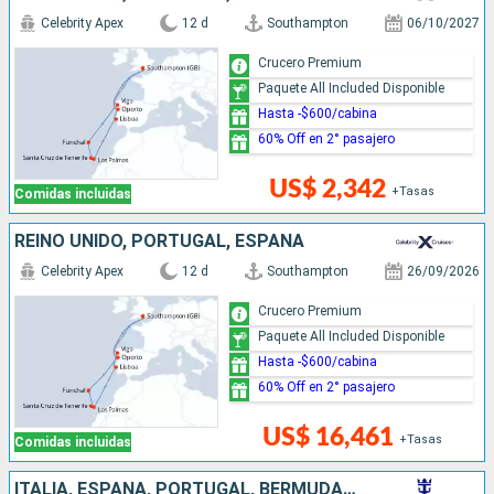
Celebrity Apex
12 d
Southampton
06/10/2027
Crucero Premium
Paquete All Included Disponible
Hasta -$600/cabina
60% Off en 2° pasajero
US$ 2,342
+Tasas
Comidas incluidas
REINO UNIDO, PORTUGAL, ESPAÑA
Celebrity Apex
12 d
Southampton
26/09/2026
Crucero Premium
Paquete All Included Disponible
Hasta -$600/cabina
60% Off en 2° pasajero
US$ 16,461
+Tasas
Comidas incluidas
ITALIA, ESPAÑA, PORTUGAL, BERMUDAS, ESTADOS UNIDOS