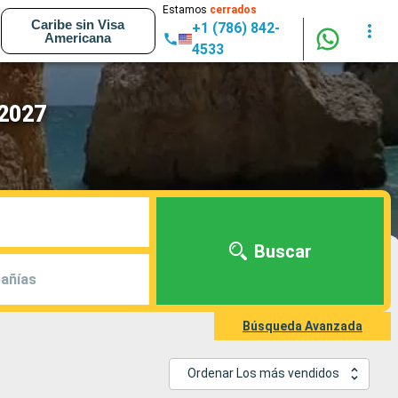
Estamos
cerrados
Caribe sin Visa
+1 (786) 842-
Americana
4533
 2027
Buscar
añías
Búsqueda Avanzada
Ordenar Los más vendidos