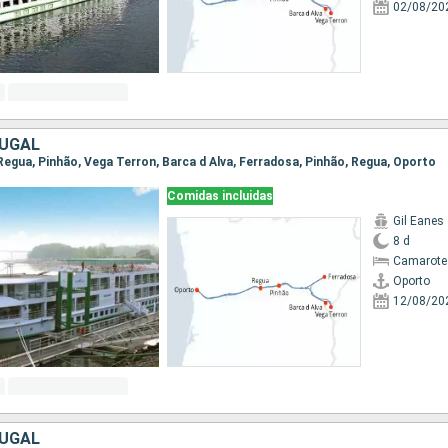
02/08/20
TUGAL
 Regua, Pinhão, Vega Terron, Barca d Alva, Ferradosa, Pinhão, Regua, Oporto
Comidas incluidas
Gil Eanes
8 d
Camarote 
Oporto
12/08/20
TUGAL