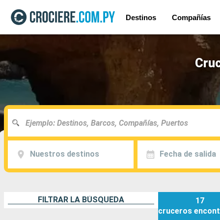
Destinos
Compañías
Cruc
Nuestros destinos
Fecha de salida
FILTRAR LA BÚSQUEDA
17
cruceros
encont