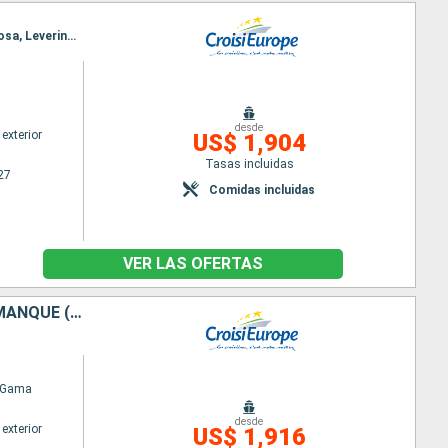
Itinerario : Oporto, Regua, Pinhão, Vega Terron, Barca d Alva, Senhora da Ribeira, Ferradosa, Folgosa, Leverinho, Oporto
desde
exterior
US$ 1,904
Tasas incluidas
27
Comidas incluidas
VER LAS OFERTAS
DE PORTO VERS L'ESPAGNE, LA VALLÉE DU DOURO (PORTUGAL) ET SALAMANQUE (ESPAGNE)
 Gama
desde
exterior
US$ 1,916