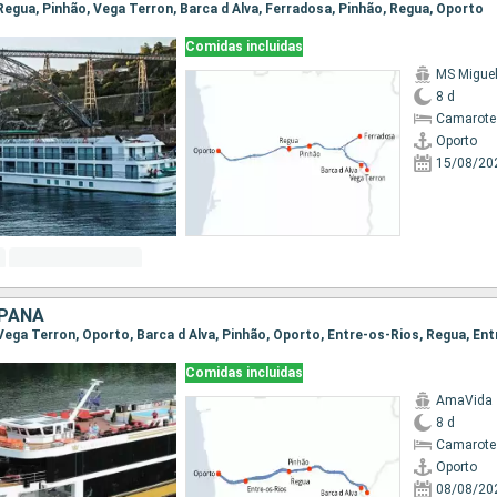
 Regua, Pinhão, Vega Terron, Barca d Alva, Ferradosa, Pinhão, Regua, Oporto
Comidas incluidas
MS Migue
8 d
Camarote 
Oporto
15/08/20
SPAÑA
Comidas incluidas
AmaVida
8 d
Camarote 
Oporto
08/08/20