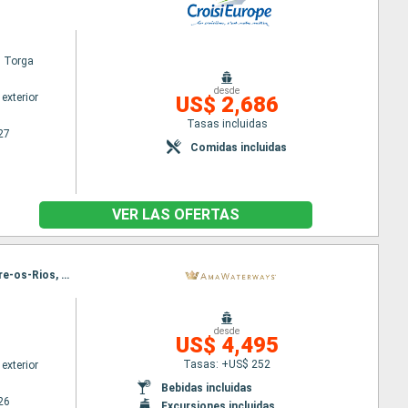
l Torga
desde
exterior
US$ 2,686
Tasas incluidas
27
Comidas incluidas
VER LAS OFERTAS
Itinerario : Oporto, Vega Terron, Oporto, Barca d Alva, Pinhão, Oporto, Entre-os-Rios, Regua, Entre-os-Rios, Pinhão, Entre-os-Rios, Oporto, Barca d Alva, Pinhão, Vega Terron, Oporto
desde
US$ 4,495
Tasas: +US$ 252
exterior
Bebidas incluidas
26
Excursiones incluidas