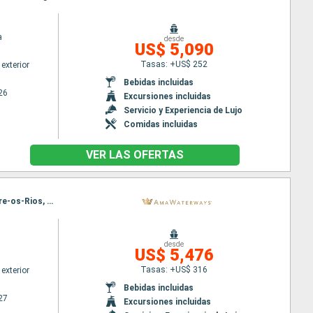
a
desde
US$ 5,090
Tasas: +US$ 252
exterior
Bebidas incluidas
26
Excursiones incluidas
Servicio y Experiencia de Lujo
Comidas incluidas
VER LAS OFERTAS
Itinerario : Oporto, Vega Terron, Oporto, Barca d Alva, Pinhão, Oporto, Entre-os-Rios, Regua, Entre-os-Rios, Pinhão, Entre-os-Rios, Oporto, Barca d Alva, Vega Terron, Oporto
desde
US$ 5,476
Tasas: +US$ 316
exterior
Bebidas incluidas
27
Excursiones incluidas