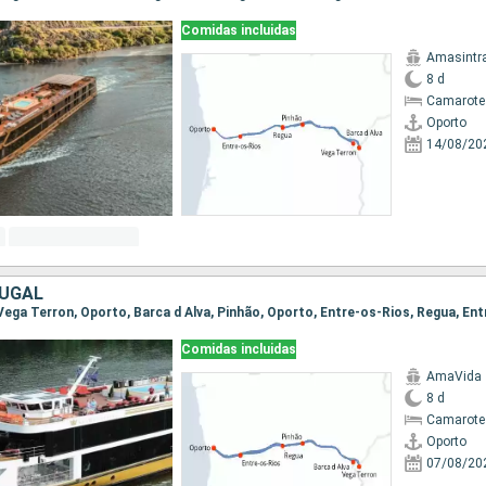
Comidas incluidas
Amasintr
8 d
Camarote 
Oporto
14/08/20
TUGAL
Comidas incluidas
AmaVida
8 d
Camarote 
Oporto
07/08/20