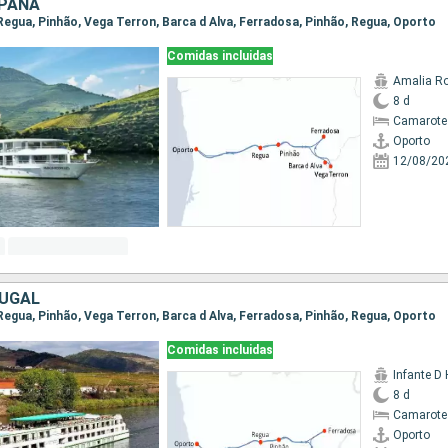
SPAÑA
 Regua, Pinhão, Vega Terron, Barca d Alva, Ferradosa, Pinhão, Regua, Oporto
Comidas incluidas
Amalia R
8 d
Camarote 
Oporto
12/08/20
TUGAL
 Regua, Pinhão, Vega Terron, Barca d Alva, Ferradosa, Pinhão, Regua, Oporto
Comidas incluidas
Infante D
8 d
Camarote 
Oporto