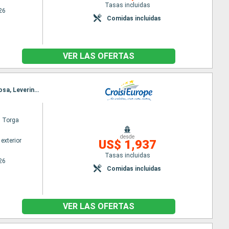
Tasas incluidas
26
Comidas incluidas
VER LAS OFERTAS
Itinerario : Oporto, Regua, Pinhão, Vega Terron, Barca d Alva, Senhora da Ribeira, Ferradosa, Folgosa, Leverinho, Oporto
l Torga
desde
exterior
US$ 1,937
Tasas incluidas
26
Comidas incluidas
VER LAS OFERTAS