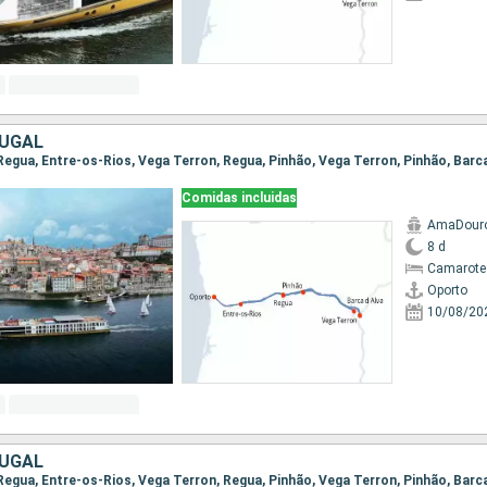
TUGAL
Comidas incluidas
AmaDour
8 d
Camarote 
Oporto
10/08/20
TUGAL