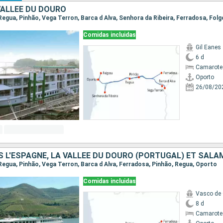
VALLÉE DU DOURO
Comidas incluidas
Gil Eanes
6 d
Camarote 
Oporto
26/08/20
 Regua, Pinhão, Vega Terron, Barca d Alva, Ferradosa, Pinhão, Regua, Oporto
Comidas incluidas
Vasco de
8 d
Camarote 