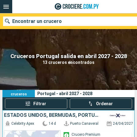
Encontrar un crucero
Nuestros destinos
Cruceros Portugal salida en abril 2027 - 2028
13 cruceros encontrados
Fecha de salida
Puertos
Compañías
13
Sus criterios de búsqueda:
Portugal - abril 2027 - 2028
cruceros
Buscar
Filtrar
Ordenar
ESTADOS UNIDOS, BERMUDAS, PORTUGAL, REINO UNIDO
Celebrity Apex
14 d
Puerto Canaveral
24/04/2027
Crucero Premium