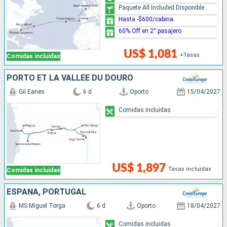
Paquete All Included Disponible
Hasta -$600/cabina
60% Off en 2° pasajero
US$ 1,081
+Tasas
Comidas incluidas
PORTO ET LA VALLÉE DU DOURO
Gil Eanes
6 d
Oporto
15/04/2027
Comidas incluidas
US$ 1,897
Tasas incluidas
Comidas incluidas
ESPAÑA, PORTUGAL
MS Miguel Torga
6 d
Oporto
18/04/2027
Comidas incluidas