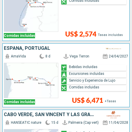
Comidas incluidas
US$ 2,574
Tasas incluidas
Comidas incluidas
ESPAÑA, PORTUGAL
AmaVida
8 d
Vega Terron
24/04/2027
Bebidas incluidas
Excursiones incluidas
Servicio y Experiencia de Lujo
Comidas incluidas
US$ 6,471
+Tasas
Comidas incluidas
CABO VERDE, SAN VINCENT Y LAS GRANADINAS, ISLANDIA, ESPAÑA, PORTUGAL
HANSEATIC nature
15 d
Palmeira (Cap vert)
11/04/2028