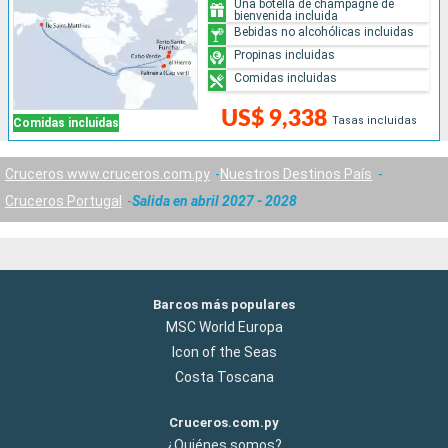
Una botella de champagne de
bienvenida incluida
Bebidas no alcohólicas incluidas
Propinas incluidas
Comidas incluidas
US$ 9,338
Tasas incluidas
Comidas incluidas
Cruceros www.cruceros.com.py
Nuestros Destinos País
Cruceros Portugal
Salida en abril 2027 - 2028
Barcos más populares
MSC World Europa
Icon of the Seas
Costa Toscana
Cruceros.com.py
¿Quiénes somos?