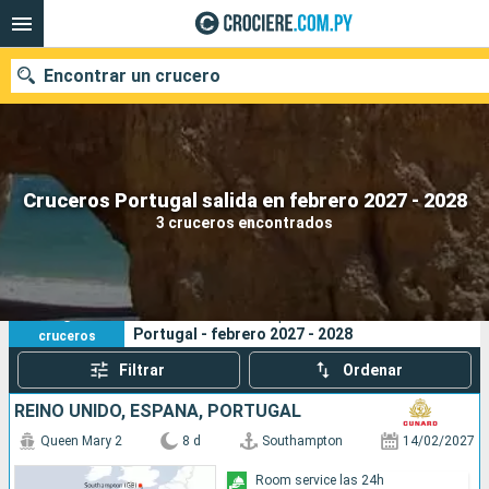
Encontrar un crucero
Nuestros destinos
Cruceros Portugal salida en febrero 2027 - 2028
3 cruceros encontrados
Fecha de salida
Puertos
Compañías
3
Sus criterios de búsqueda:
Portugal - febrero 2027 - 2028
cruceros
Buscar
Filtrar
Ordenar
REINO UNIDO, ESPAÑA, PORTUGAL
Queen Mary 2
8 d
Southampton
14/02/2027
Room service las 24h