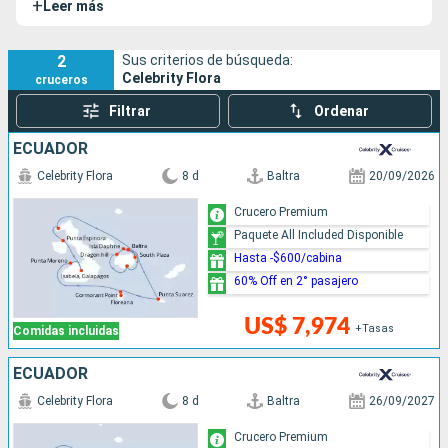
+
Leer más
2
Sus criterios de búsqueda:
Celebrity Flora
cruceros
Filtrar
Ordenar
ECUADOR
Celebrity Flora
8 d
Baltra
20/09/2026
Crucero Premium
Paquete All Included Disponible
Hasta -$600/cabina
60% Off en 2° pasajero
US$ 7,974
+Tasas
Comidas incluidas
ECUADOR
Celebrity Flora
8 d
Baltra
26/09/2027
Crucero Premium