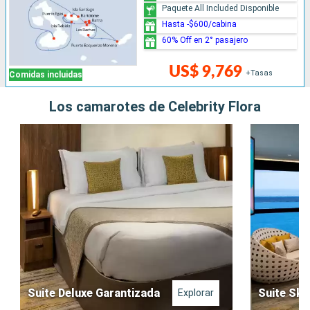
Paquete All Included Disponible
Hasta -$600/cabina
60% Off en 2° pasajero
US$ 9,769
+Tasas
Comidas incluidas
Los camarotes de Celebrity Flora
Suite Deluxe Garantizada
Suite Sky
Explorar