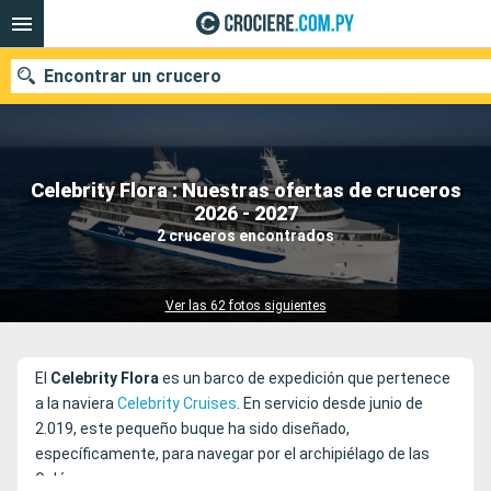
Encontrar un crucero
Celebrity Flora : Nuestras ofertas de cruceros
Nuestros destinos
2026 - 2027
2 cruceros encontrados
Fecha de salida
Puertos
Compañías
Ver las 62 fotos siguientes
Buscar
El
Celebrity Flora
es un barco de expedición que pertenece
a la naviera
Celebrity Cruises
. En servicio desde junio de
2.019, este pequeño buque ha sido diseñado,
específicamente, para navegar por el archipiélago de las
Galápagos.