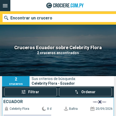
Encontrar un crucero
Nuestros destinos
Cruceros Ecuador sobre Celebrity Flora
2 cruceros encontrados
Fecha de salida
Puertos
Compañías
2
Sus criterios de búsqueda:
Buscar
Celebrity Flora - Ecuador
cruceros
Filtrar
Ordenar
ECUADOR
Celebrity Flora
8 d
Baltra
20/09/2026