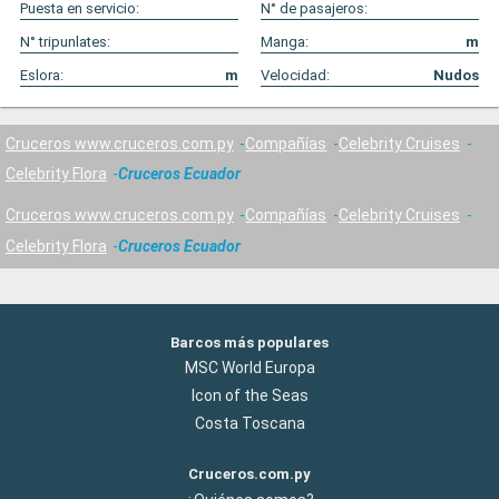
Puesta en servicio:
N° de pasajeros:
N° tripunlates:
Manga:
m
Eslora:
m
Velocidad:
Nudos
Cruceros www.cruceros.com.py
Compañías
Celebrity Cruises
Celebrity Flora
Cruceros Ecuador
Cruceros www.cruceros.com.py
Compañías
Celebrity Cruises
Celebrity Flora
Cruceros Ecuador
Barcos más populares
MSC World Europa
Icon of the Seas
Costa Toscana
Cruceros.com.py