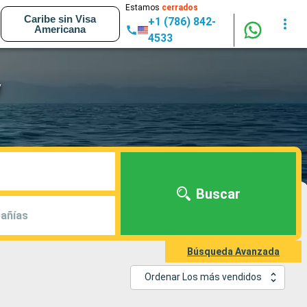
Estamos
cerrados
Caribe sin Visa
+1 (786) 842-
Americana
4533
y
Buscar
añías
Búsqueda Avanzada
Ordenar Los más vendidos