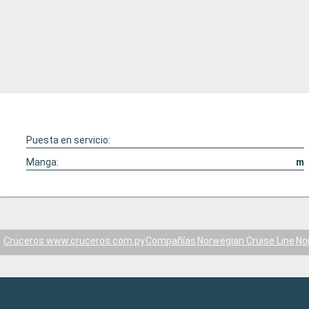
Puesta en servicio:
Manga:
m
Cruceros www.cruceros.com.py
Compañías
Norwegian Cruise Line
No