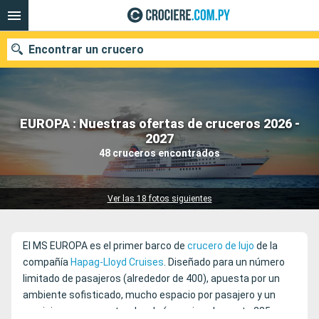
Encontrar un crucero
EUROPA : Nuestras ofertas de cruceros 2026 -
Nuestros destinos
2027
48 cruceros encontrados
Fecha de salida
Puertos
Compañías
Ver las 18 fotos siguientes
Buscar
El MS EUROPA es el primer barco de
crucero de lujo
de la
compañía
Hapag-Lloyd Cruises
. Diseñado para un número
limitado de pasajeros (alrededor de 400), apuesta por un
ambiente sofisticado, mucho espacio por pasajero y un
servicio muy presente a bordo (aproximadamente 285