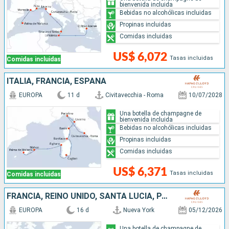
bienvenida incluida
Bebidas no alcohólicas incluidas
Propinas incluidas
Comidas incluidas
US$ 6,072
Tasas incluidas
Comidas incluidas
ITALIA, FRANCIA, ESPAÑA
EUROPA
11 d
Civitavecchia - Roma
10/07/2028
Una botella de champagne de
bienvenida incluida
Bebidas no alcohólicas incluidas
Propinas incluidas
Comidas incluidas
US$ 6,371
Tasas incluidas
Comidas incluidas
FRANCIA, REINO UNIDO, SANTA LUCIA, PAISES BAJOS, JAMAICA, ESTADOS UNIDOS
EUROPA
16 d
Nueva York
05/12/2026
Una botella de champagne de