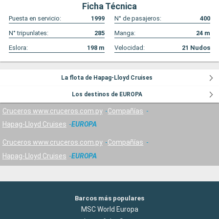
Ficha Técnica
Puesta en servicio:
1999
N° de pasajeros:
400
N° tripunlates:
285
Manga:
24
m
Eslora:
198
m
Velocidad:
21
Nudos
La flota de Hapag-Lloyd Cruises
Los destinos de EUROPA
Cruceros www.cruceros.com.py
Compañías
Hapag-Lloyd Cruises
EUROPA
Cruceros www.cruceros.com.py
Compañías
Hapag-Lloyd Cruises
EUROPA
Barcos más populares
MSC World Europa