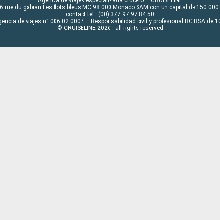
Agencia de viajes especializada crucero – CRUISELINE
6 rue du gabian Les flots bleus MC 98 000 Monaco SAM con un capital de 150 000
contact tel : (00) 377 97 97 84 50
gencia de viajes n° 006 02 0007 – Responsabilidad civil y profesional RC RSA de
© CRUISELINE 2026 - all rights reserved