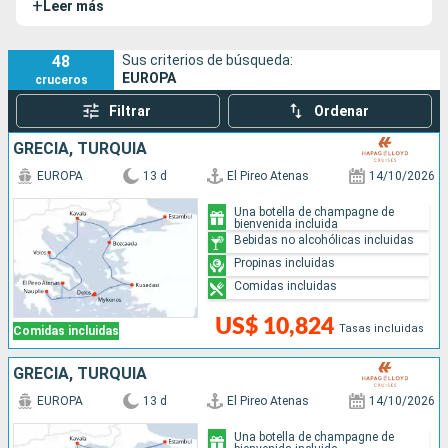
+
Leer más
miembros de la tripulación).
48
Sus criterios de búsqueda:
EUROPA
cruceros
Filtrar
Ordenar
GRECIA, TURQUÍA
EUROPA
13 d
El Pireo Atenas
14/10/2026
Una botella de champagne de
bienvenida incluida
Bebidas no alcohólicas incluidas
Propinas incluidas
Comidas incluidas
US$ 10,824
Tasas incluidas
Comidas incluidas
GRECIA, TURQUÍA
EUROPA
13 d
El Pireo Atenas
14/10/2026
Una botella de champagne de