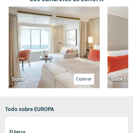
Suite
Suite con
Explorar
Todo sobre EUROPA
El barco