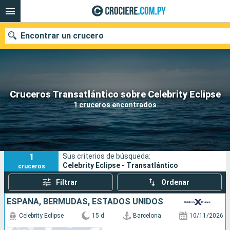
Encontrar un crucero
Nuestros destinos
Cruceros Transatlántico sobre Celebrity Eclipse
1 cruceros encontrados
Fecha de salida
Puertos
Compañías
1
Sus criterios de búsqueda:
Buscar
Celebrity Eclipse - Transatlántico
cruceros
Filtrar
Ordenar
ESPAÑA, BERMUDAS, ESTADOS UNIDOS
Celebrity Eclipse
15 d
Barcelona
10/11/2026