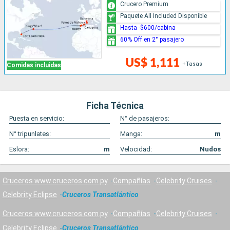
Crucero Premium
Paquete All Included Disponible
Hasta -$600/cabina
60% Off en 2° pasajero
US$ 1,111
+Tasas
Comidas incluidas
Ficha Técnica
Puesta en servicio:
N° de pasajeros:
N° tripunlates:
Manga:
m
Eslora:
m
Velocidad:
Nudos
Cruceros www.cruceros.com.py
Compañías
Celebrity Cruises
Celebrity Eclipse
Cruceros Transatlántico
Cruceros www.cruceros.com.py
Compañías
Celebrity Cruises
Celebrity Eclipse
Cruceros Transatlántico