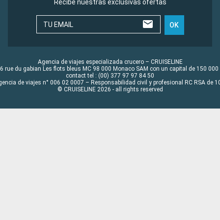
Recibe nuestras exclusivas ofertas
TU EMAIL
OK
Agencia de viajes especializada crucero – CRUISELINE
6 rue du gabian Les flots bleus MC 98 000 Monaco SAM con un capital de 150 000
contact tel : (00) 377 97 97 84 50
gencia de viajes n° 006 02 0007 – Responsabilidad civil y profesional RC RSA de
© CRUISELINE 2026 - all rights reserved