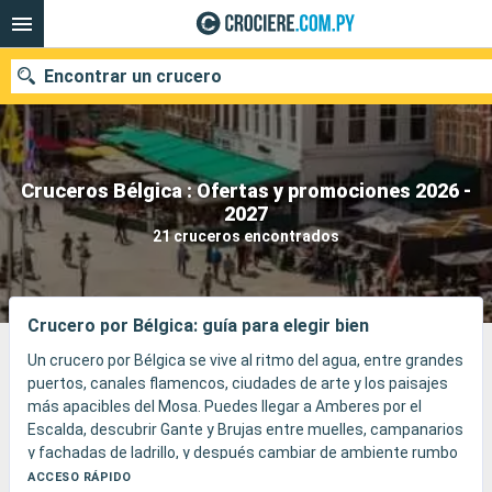
Encontrar un crucero
Cruceros Bélgica : Ofertas y promociones 2026 -
Nuestros destinos
2027
21 cruceros encontrados
Fecha de salida
Puertos
Compañías
Crucero por Bélgica: guía para elegir bien
Buscar
Un crucero por Bélgica se vive al ritmo del agua, entre grandes
puertos, canales flamencos, ciudades de arte y los paisajes
más apacibles del Mosa. Puedes llegar a Amberes por el
Escalda, descubrir Gante y Brujas entre muelles, campanarios
y fachadas de ladrillo, y después cambiar de ambiente rumbo
a Bruselas, Namur o Lieja.
ACCESO RÁPIDO