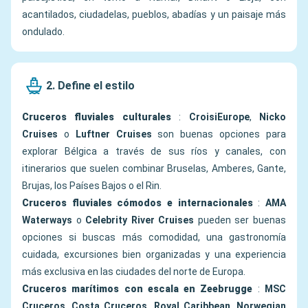
acantilados, ciudadelas, pueblos, abadías y un paisaje más
ondulado.
2. Define el estilo
Cruceros fluviales culturales
:
CroisiEurope
,
Nicko
Cruises
o
Luftner Cruises
son buenas opciones para
explorar Bélgica a través de sus ríos y canales, con
itinerarios que suelen combinar Bruselas, Amberes, Gante,
Brujas, los Países Bajos o el Rin.
Cruceros fluviales cómodos e internacionales
:
AMA
Waterways
o
Celebrity River Cruises
pueden ser buenas
opciones si buscas más comodidad, una gastronomía
cuidada, excursiones bien organizadas y una experiencia
más exclusiva en las ciudades del norte de Europa.
Cruceros marítimos con escala en Zeebrugge
:
MSC
Cruceros
,
Costa Cruceros
,
Royal Caribbean
,
Norwegian