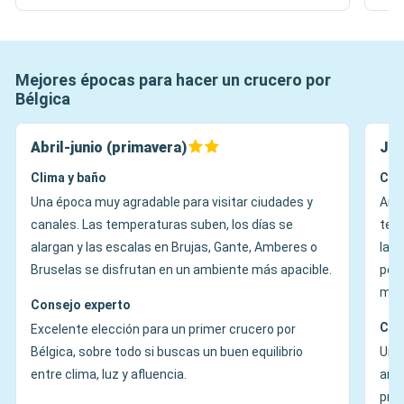
Mejores épocas para hacer un crucero por
Bélgica
Abril-junio (primavera)
Jul
Clima y baño
Cli
Una época muy agradable para visitar ciudades y
Ambi
canales. Las temperaturas suben, los días se
terr
alargan y las escalas en Brujas, Gante, Amberes o
las 
Bruselas se disfrutan en un ambiente más apacible.
pero
más
Consejo experto
Con
Excelente elección para un primer crucero por
Bélgica, sobre todo si buscas un buen equilibrio
Una 
entre clima, luz y afluencia.
anim
prim