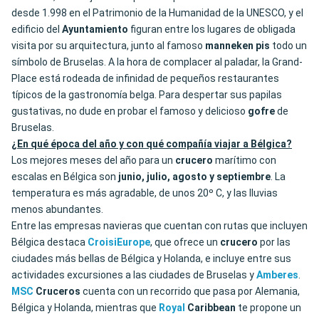
desde 1.998 en el Patrimonio de la Humanidad de la UNESCO, y el
edificio del
Ayuntamiento
figuran entre los lugares de obligada
visita por su arquitectura, junto al famoso
manneken pis
todo un
símbolo de Bruselas. A la hora de complacer al paladar, la Grand-
Place está rodeada de infinidad de pequeños restaurantes
típicos de la gastronomía belga. Para despertar sus papilas
gustativas, no dude en probar el famoso y delicioso
gofre
de
Bruselas.
¿En qué época del año y con qué compañía viajar a Bélgica?
Los mejores meses del año para un
crucero
marítimo con
escalas en Bélgica son
junio, julio, agosto y septiembre
. La
temperatura es más agradable, de unos 20º C, y las lluvias
menos abundantes.
Entre las empresas navieras que cuentan con rutas que incluyen
Bélgica destaca
CroisiEurope
, que ofrece un
crucero
por las
ciudades más bellas de Bélgica y Holanda, e incluye entre sus
actividades excursiones a las ciudades de Bruselas y
Amberes
.
MSC
Cruceros
cuenta con un recorrido que pasa por Alemania,
Bélgica y Holanda, mientras que
Royal
Caribbean
te propone un