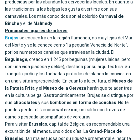
producidas por las abundantes cervecerías locales. En cuanto a
las tradiciones, a los belgas les gusta divertirse con sus
carnavales. Los más conocidos son el colorido
Carnaval de
Binche
y el de
Malmedy
.
Principales lugares de interés
Brujas
se encuentra en la región flamenca, no muy lejos del Mar
del Norte y se la conoce como “la pequeña Venecia del Norte”,
por los numerosos canales que atraviesan la ciudad. El
Beguinage
, creado en 1.245 por beguinas (mujeres laicas, pero
con una vida piadosa y célibe), destaca por su arquitectura. Su
tranquilo jardín y las fachadas pintadas de blanco lo convierten
en una visita imprescindible. En cuanto a la cultura, el
Museo de
la Patata Frita
y el
Museo de la Cerveza
harán que te adentres
en la cultura belga. Gastronómicamente, Brujas se distingue por
sus
chocolates
y sus
bombones en forma de conchas
. No te
puedes perder el famoso
waterzooi
, un caldo con trozos de
carne o pescado acompañado de verduras.
Para visitar
Bruselas
, capital de Bélgica, es recomendable una
excursión de, al menos, uno o dos días. La
Grand-Place de
Bruselas
, tan majestuosa por su riqueza ornamental e inscrita