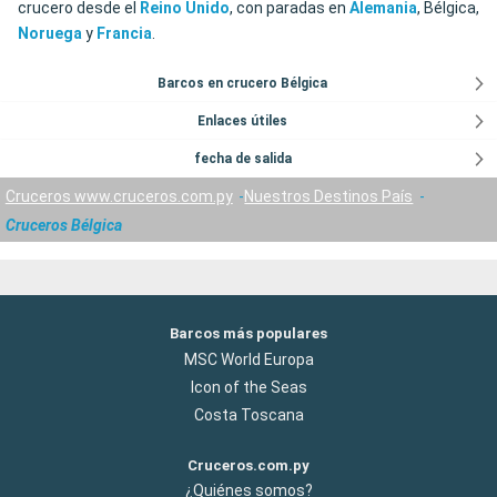
crucero desde el
Reino Unido
, con paradas en
Alemania
, Bélgica,
Noruega
y
Francia
.
Barcos en crucero Bélgica
Enlaces útiles
fecha de salida
Cruceros www.cruceros.com.py
Nuestros Destinos País
Cruceros Bélgica
Barcos más populares
MSC World Europa
Icon of the Seas
Costa Toscana
Cruceros.com.py
¿Quiénes somos?