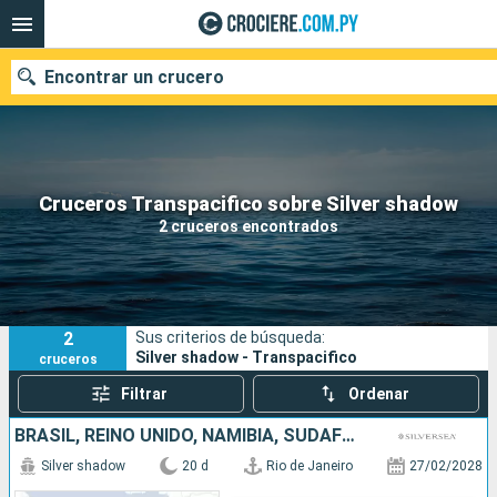
Encontrar un crucero
Nuestros destinos
Cruceros Transpacifico sobre Silver shadow
2 cruceros encontrados
Fecha de salida
Puertos
Compañías
2
Sus criterios de búsqueda:
Buscar
Silver shadow - Transpacifico
cruceros
Filtrar
Ordenar
BRASIL, REINO UNIDO, NAMIBIA, SUDAFRICA
Silver shadow
20 d
Rio de Janeiro
27/02/2028