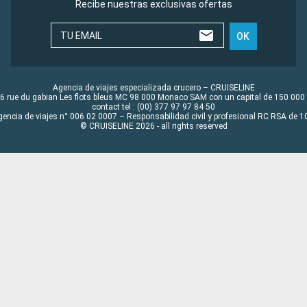
Recibe nuestras exclusivas ofertas
TU EMAIL
OK
Agencia de viajes especializada crucero – CRUISELINE
6 rue du gabian Les flots bleus MC 98 000 Monaco SAM con un capital de 150 000
contact tel : (00) 377 97 97 84 50
gencia de viajes n° 006 02 0007 – Responsabilidad civil y profesional RC RSA de
© CRUISELINE 2026 - all rights reserved