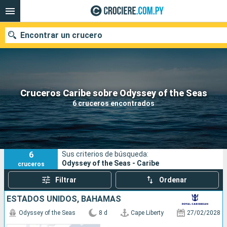
Encontrar un crucero
Nuestros destinos
Cruceros Caribe sobre Odyssey of the Seas
6 cruceros encontrados
Fecha de salida
Puertos
Compañías
6
Sus criterios de búsqueda:
Buscar
Odyssey of the Seas - Caribe
cruceros
Filtrar
Ordenar
ESTADOS UNIDOS, BAHAMAS
Odyssey of the Seas
8 d
Cape Liberty
27/02/2028