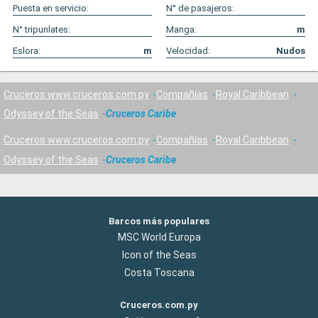
Puesta en servicio:
N° de pasajeros:
N° tripunlates:
Manga:
m
Eslora:
m
Velocidad:
Nudos
Cruceros www.cruceros.com.py
Compañías
Royal Caribbean
Odyssey of the Seas
Cruceros Caribe
Cruceros www.cruceros.com.py
Compañías
Royal Caribbean
Odyssey of the Seas
Cruceros Caribe
Barcos más populares
MSC World Europa
Icon of the Seas
Costa Toscana
Cruceros.com.py