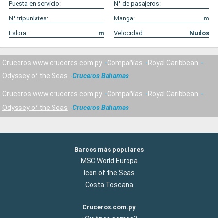
Puesta en servicio:
N° de pasajeros:
N° tripunlates:
Manga:
m
Eslora:
m
Velocidad:
Nudos
Cruceros www.cruceros.com.py
Compañías
Royal Caribbean
Odyssey of the Seas
Cruceros Bahamas
Cruceros www.cruceros.com.py
Compañías
Royal Caribbean
Odyssey of the Seas
Cruceros Bahamas
Barcos más populares
MSC World Europa
Icon of the Seas
Costa Toscana
Cruceros.com.py