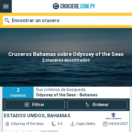
Encontrar un crucero
Nuestros destinos
Cruceros Bahamas sobre Odyssey of the Seas
2 cruceros encontrados
Fecha de salida
Puertos
Compañías
2
Sus criterios de búsqueda:
Buscar
Odyssey of the Seas - Bahamas
cruceros
Filtrar
Ordenar
ESTADOS UNIDOS, BAHAMAS
Odyssey of the Seas
8 d
Cape Liberty
04/04/2027