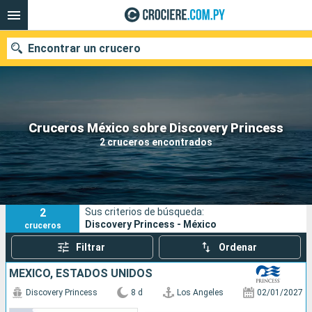
Encontrar un crucero
Nuestros destinos
Cruceros México sobre Discovery Princess
2 cruceros encontrados
Fecha de salida
Puertos
Compañías
2
Sus criterios de búsqueda:
Buscar
Discovery Princess - México
cruceros
Filtrar
Ordenar
MÉXICO, ESTADOS UNIDOS
Discovery Princess
8 d
Los Angeles
02/01/2027