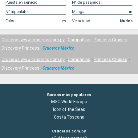
Puesta en servicio:
N° de pasajeros:
N° tripunlates:
Manga:
m
Eslora:
m
Velocidad:
Nudos
Cruceros www.cruceros.com.py
Compañías
Princess Cruises
Discovery Princess
Cruceros México
Cruceros www.cruceros.com.py
Compañías
Princess Cruises
Discovery Princess
Cruceros México
Barcos más populares
MSC World Europa
Icon of the Seas
Costa Toscana
Cruceros.com.py