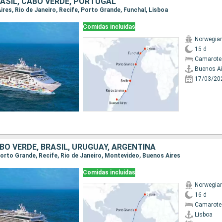
ASIL, CABO VERDE, PORTUGAL
Aires, Rio de Janeiro, Recife, Porto Grande, Funchal, Lisboa
Comidas incluidas
Norwegian
15 d
Camarote
Buenos Ai
17/03/20
O VERDE, BRASIL, URUGUAY, ARGENTINA
 Porto Grande, Recife, Rio de Janeiro, Montevideo, Buenos Aires
Comidas incluidas
Norwegian
16 d
Camarote
Lisboa