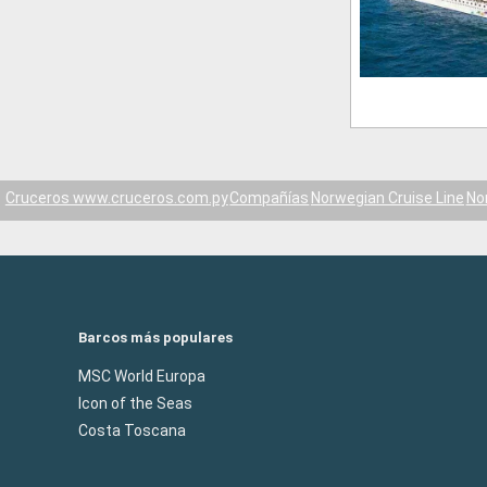
Cruceros www.cruceros.com.py
Compañías
Norwegian Cruise Line
No
Barcos más populares
MSC World Europa
Icon of the Seas
Costa Toscana