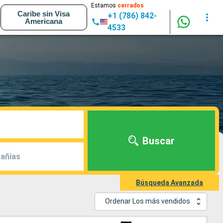
Estamos
cerrados
Caribe sin Visa
+1 (786) 842-
Americana
4533
Buscar
añías
Búsqueda Avanzada
Ordenar Los más vendidos