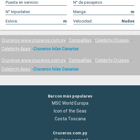
Puesta en servicio:
N° de pasajeros:
N° tripunlates:
Manga:
m
Eslora:
m
Velocidad:
Nudos
Cruceros www.cruceros.com.py
Compañías
Celebrity Cruises
Celebrity Apex
Cruceros Islas Canarias
Cruceros www.cruceros.com.py
Compañías
Celebrity Cruises
Celebrity Apex
Cruceros Islas Canarias
Barcos más populares
MSC World Europa
Icon of the Seas
Costa Toscana
Cruceros.com.py