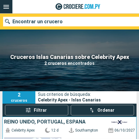
Encontrar un crucero
Nuestros destinos
Cruceros Islas Canarias sobre Celebrity Apex
2 cruceros encontrados
Fecha de salida
Puertos
Compañías
2
Sus criterios de búsqueda:
Buscar
Celebrity Apex - Islas Canarias
cruceros
Filtrar
Ordenar
REINO UNIDO, PORTUGAL, ESPAÑA
Celebrity Apex
12 d
Southampton
06/10/2027