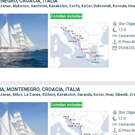
NEGRO, CROACIA, ITALIA
Comidas incluidas
Star Clipp
12 d
Camarote
El Pireo A
09/08/20
IA, MONTENEGRO, CROACIA, ITALIA
o Atenas, Milos, La Canee, Githion, Katakolon, Saranda, Kotor, Hvar, Sibenik, Cr
Comidas incluidas
Star Clipp
12 d
Camarote
El Pireo A