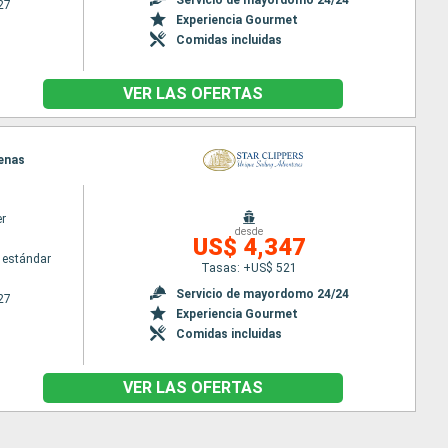
27
Experiencia Gourmet
Comidas incluidas
VER LAS OFERTAS
tenas
er
desde
US$ 4,347
 estándar
Tasas: +US$ 521
Servicio de mayordomo 24/24
27
Experiencia Gourmet
Comidas incluidas
VER LAS OFERTAS