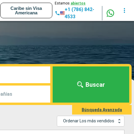
Estamos
abiertos
Caribe sin Visa
+1 (786) 842-
Americana
4533
Buscar
añías
Búsqueda Avanzada
Ordenar Los más vendidos