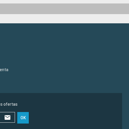
venta
as ofertas
OK