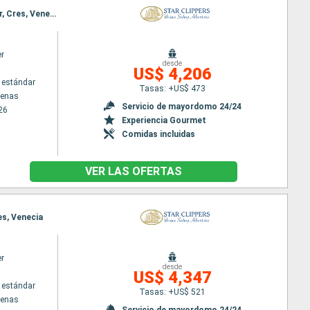
Itinerario : El Pireo Atenas, Mykonos, Santoríni, Katakolon, Corfú, Kotor, Dubrovnik, Korcula, Hvar, Cres, Venecia
er
desde
US$ 4,206
 estándar
Tasas: +US$ 473
tenas
Servicio de mayordomo 24/24
26
Experiencia Gourmet
Comidas incluidas
VER LAS OFERTAS
es, Venecia
er
desde
US$ 4,347
 estándar
Tasas: +US$ 521
tenas
Servicio de mayordomo 24/24