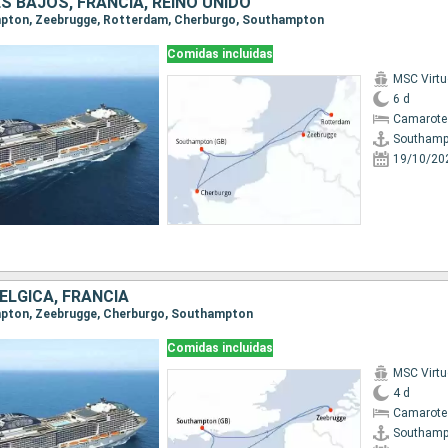
ES BAJOS, FRANCIA, REINO UNIDO
ampton, Zeebrugge, Rotterdam, Cherburgo, Southampton
Comidas incluidas
MSC Virt
6 d
Camarote
Southamp
19/10/20
BÉLGICA, FRANCIA
ampton, Zeebrugge, Cherburgo, Southampton
Comidas incluidas
MSC Virt
4 d
Camarote
Southamp