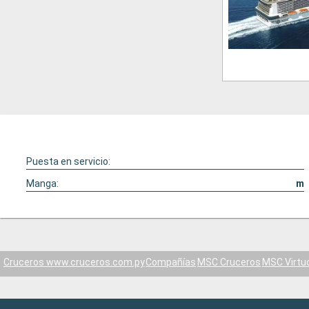
Puesta en servicio:
Manga:
m
Cruceros www.cruceros.com.py
Compañías
MSC Cruceros
MSC Virtu