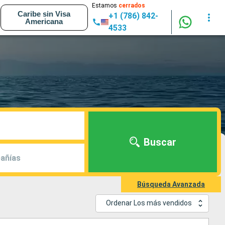
Estamos
cerrados
Caribe sin Visa
+1 (786) 842-
Americana
4533
Buscar
añías
Búsqueda Avanzada
Ordenar Los más vendidos