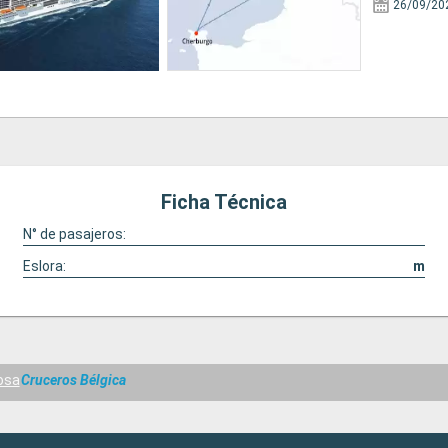
26/09/20
Ficha Técnica
N° de pasajeros:
Eslora:
m
osa
Cruceros Bélgica