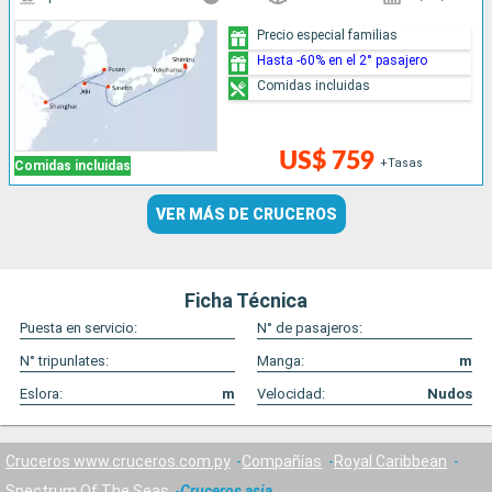
Precio especial familias
Hasta -60% en el 2° pasajero
Comidas incluidas
US$ 759
+Tasas
Comidas incluidas
VER MÁS DE CRUCEROS
Ficha Técnica
Puesta en servicio:
N° de pasajeros:
N° tripunlates:
Manga:
m
Eslora:
m
Velocidad:
Nudos
Cruceros www.cruceros.com.py
Compañías
Royal Caribbean
Spectrum Of The Seas
Cruceros asia