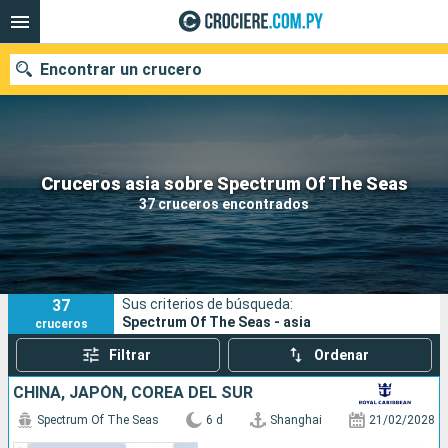
Encontrar un crucero
Nuestros destinos
Cruceros asia sobre Spectrum Of The Seas
37 cruceros encontrados
Fecha de salida
Puertos
Compañías
37
Sus criterios de búsqueda:
Buscar
Spectrum Of The Seas - asia
cruceros
Filtrar
Ordenar
CHINA, JAPÓN, COREA DEL SUR
Spectrum Of The Seas
6 d
Shanghai
21/02/2028