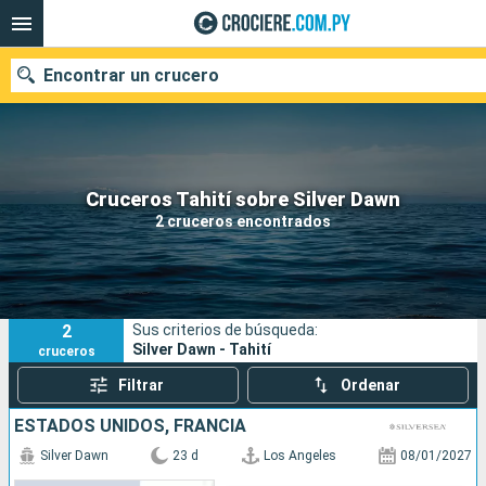
Encontrar un crucero
Nuestros destinos
Cruceros Tahití sobre Silver Dawn
2 cruceros encontrados
Fecha de salida
Puertos
Compañías
2
Sus criterios de búsqueda:
Buscar
Silver Dawn - Tahití
cruceros
Filtrar
Ordenar
ESTADOS UNIDOS, FRANCIA
Silver Dawn
23 d
Los Angeles
08/01/2027