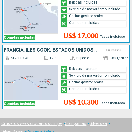
Bebidas incluidas
Servicio de mayordomo incluido
Cocina gastronómica
Comidas incluidas
US$ 17,000
Tasas incluidas
Comidas incluidas
FRANCIA, ILES COOK, ESTADOS UNIDOS, SAMOA, FIDJI (ISLAS)
Silver Dawn
12 d
Papeete
30/01/2027
Bebidas incluidas
Servicio de mayordomo incluido
Cocina gastronómica
Comidas incluidas
US$ 10,300
Tasas incluidas
Comidas incluidas
Cruceros www.cruceros.com.py
Compañías
Silversea
Silver Dawn
Cruceros Tahití