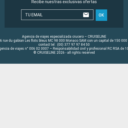
Recibe nuestras exclusivas ofertas
TU EMAIL
OK
Agencia de viajes especializada crucero – CRUISELINE
6 rue du gabian Les flots bleus MC 98 000 Monaco SAM con un capital de 150 000
contact tel : (00) 377 97 97 84 50
gencia de viajes n° 006 02 0007 – Responsabilidad civil y profesional RC RSA de
© CRUISELINE 2026 - all rights reserved