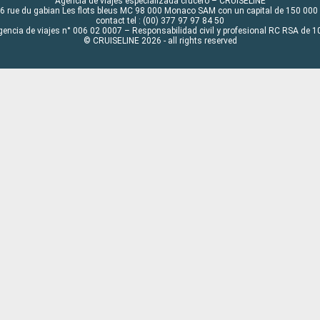
Agencia de viajes especializada crucero – CRUISELINE
6 rue du gabian Les flots bleus MC 98 000 Monaco SAM con un capital de 150 000
contact tel : (00) 377 97 97 84 50
gencia de viajes n° 006 02 0007 – Responsabilidad civil y profesional RC RSA de
© CRUISELINE 2026 - all rights reserved