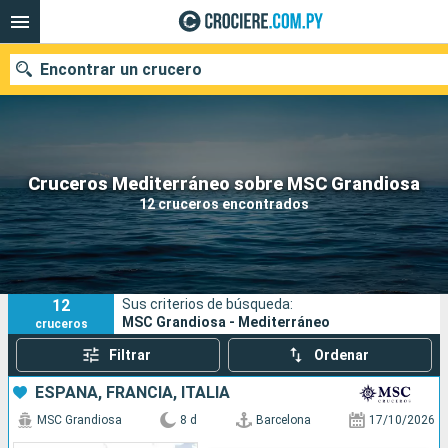
Encontrar un crucero
Nuestros destinos
Cruceros Mediterráneo sobre MSC Grandiosa
12 cruceros encontrados
Fecha de salida
Puertos
Compañías
12
Sus criterios de búsqueda:
Buscar
MSC Grandiosa - Mediterráneo
cruceros
Filtrar
Ordenar
ESPAÑA, FRANCIA, ITALIA
MSC Grandiosa
8 d
Barcelona
17/10/2026