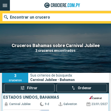
Encontrar un crucero
Nuestros destinos
Cruceros Bahamas sobre Carnival Jubilee
3 cruceros encontrados
Fecha de salida
Puertos
Compañías
3
Sus criterios de búsqueda:
Buscar
Carnival Jubilee - Bahamas
cruceros
Filtrar
Ordenar
ESTADOS UNIDOS, BAHAMAS
Carnival Jubilee
9 d
Galveston
23/01/2027