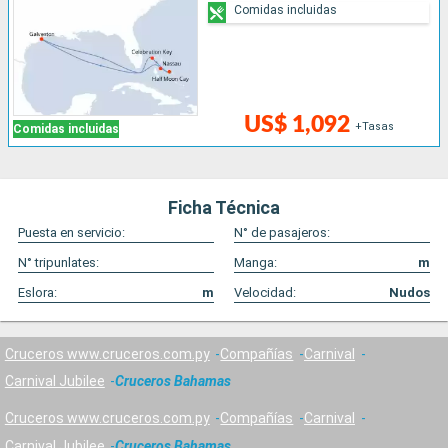
Comidas incluidas
US$ 1,092
+Tasas
Comidas incluidas
Ficha Técnica
Puesta en servicio:
N° de pasajeros:
N° tripunlates:
Manga:
m
Eslora:
m
Velocidad:
Nudos
Cruceros www.cruceros.com.py
Compañías
Carnival
Carnival Jubilee
Cruceros Bahamas
Cruceros www.cruceros.com.py
Compañías
Carnival
Carnival Jubilee
Cruceros Bahamas