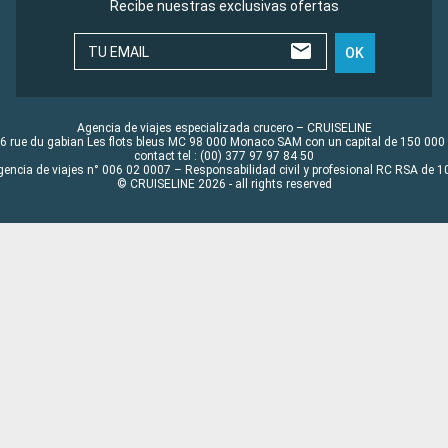
Recibe nuestras exclusivas ofertas
TU EMAIL
OK
Agencia de viajes especializada crucero – CRUISELINE
6 rue du gabian Les flots bleus MC 98 000 Monaco SAM con un capital de 150 000
contact tel : (00) 377 97 97 84 50
gencia de viajes n° 006 02 0007 – Responsabilidad civil y profesional RC RSA de
© CRUISELINE 2026 - all rights reserved