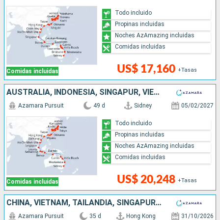
Todo incluido
Propinas incluidas
Noches AzAmazing incluidas
Comidas incluidas
US$ 17,160
+Tasas
Comidas incluidas
AUSTRALIA, INDONESIA, SINGAPUR, VIETNAM, CHINA, TAIWÁN, JAPÓN, COREA DEL SUR
Azamara Pursuit
49 d
Sidney
05/02/2027
Todo incluido
Propinas incluidas
Noches AzAmazing incluidas
Comidas incluidas
US$ 20,248
+Tasas
Comidas incluidas
CHINA, VIETNAM, TAILANDIA, SINGAPUR, INDONESIA, AUSTRALIA
Azamara Pursuit
35 d
Hong Kong
31/10/2026