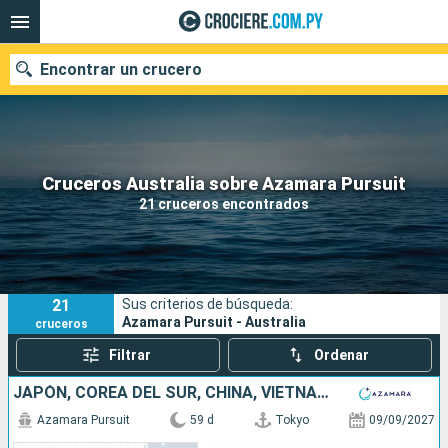
Encontrar un crucero
Nuestros destinos
Cruceros Australia sobre Azamara Pursuit
21 cruceros encontrados
Fecha de salida
Puertos
Compañías
21
Sus criterios de búsqueda:
Buscar
Azamara Pursuit - Australia
cruceros
Filtrar
Ordenar
JAPÓN, COREA DEL SUR, CHINA, VIETNAM, TAILANDIA, SINGAPUR, INDONESIA, AUSTRALIA
Azamara Pursuit
59 d
Tokyo
09/09/2027