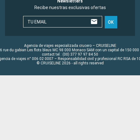
Newsletters
Recibe nuestras exclusivas ofertas
TU EMAIL
OK
Agencia de viajes especializada crucero – CRUISELINE
6 rue du gabian Les flots bleus MC 98 000 Monaco SAM con un capital de 150 000
contact tel : (00) 377 97 97 84 50
gencia de viajes n° 006 02 0007 – Responsabilidad civil y profesional RC RSA de
© CRUISELINE 2026 - all rights reserved