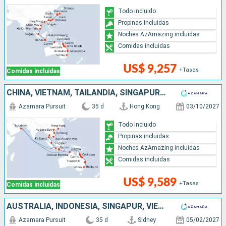
Todo incluido
Propinas incluidas
Noches AzAmazing incluidas
Comidas incluidas
US$ 9,257
+Tasas
Comidas incluidas
CHINA, VIETNAM, TAILANDIA, SINGAPUR, INDONESIA, AUSTRALIA
Azamara Pursuit
35 d
Hong Kong
03/10/2027
Todo incluido
Propinas incluidas
Noches AzAmazing incluidas
Comidas incluidas
US$ 9,589
+Tasas
Comidas incluidas
AUSTRALIA, INDONESIA, SINGAPUR, VIETNAM, CHINA, TAIWÁN, JAPÓN
Azamara Pursuit
35 d
Sidney
05/02/2027