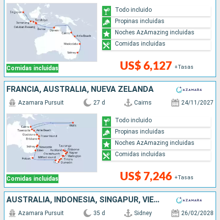
Todo incluido
Propinas incluidas
Noches AzAmazing incluidas
Comidas incluidas
US$ 6,127
+Tasas
Comidas incluidas
FRANCIA, AUSTRALIA, NUEVA ZELANDA
Azamara Pursuit
27 d
Cairns
24/11/2027
Todo incluido
Propinas incluidas
Noches AzAmazing incluidas
Comidas incluidas
US$ 7,246
+Tasas
Comidas incluidas
AUSTRALIA, INDONESIA, SINGAPUR, VIETNAM, CHINA, TAIWÁN, JAPÓN
Azamara Pursuit
35 d
Sidney
26/02/2028