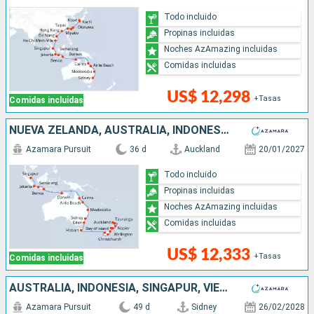
Todo incluido
Propinas incluidas
Noches AzAmazing incluidas
Comidas incluidas
US$ 12,298
+Tasas
Comidas incluidas
NUEVA ZELANDA, AUSTRALIA, INDONESIA, SINGAPUR
Azamara Pursuit
36 d
Auckland
20/01/2027
Todo incluido
Propinas incluidas
Noches AzAmazing incluidas
Comidas incluidas
US$ 12,333
+Tasas
Comidas incluidas
AUSTRALIA, INDONESIA, SINGAPUR, VIETNAM, CHINA, TAIWÁN, JAPÓN, COREA DEL SUR
Azamara Pursuit
49 d
Sidney
26/02/2028