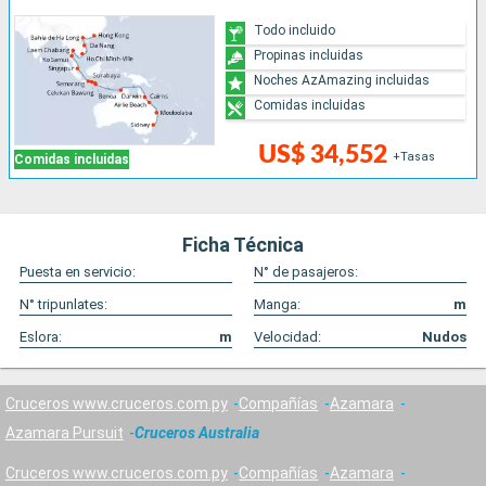
Todo incluido
Propinas incluidas
Noches AzAmazing incluidas
Comidas incluidas
US$ 34,552
+Tasas
Comidas incluidas
Ficha Técnica
Puesta en servicio:
N° de pasajeros:
N° tripunlates:
Manga:
m
Eslora:
m
Velocidad:
Nudos
Cruceros www.cruceros.com.py
Compañías
Azamara
Azamara Pursuit
Cruceros Australia
Cruceros www.cruceros.com.py
Compañías
Azamara