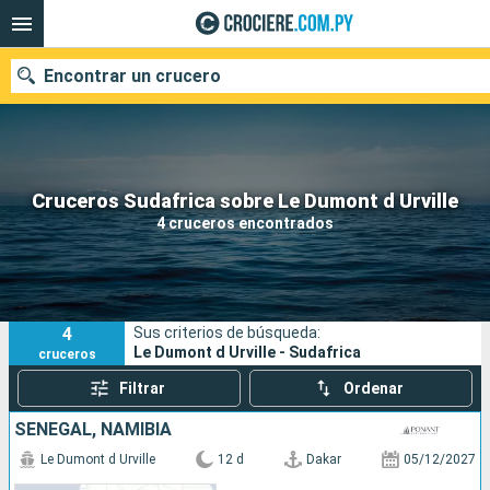
Encontrar un crucero
Nuestros destinos
Cruceros Sudafrica sobre Le Dumont d Urville
4 cruceros encontrados
Fecha de salida
Puertos
Compañías
4
Sus criterios de búsqueda:
Buscar
Le Dumont d Urville - Sudafrica
cruceros
Filtrar
Ordenar
SENEGAL, NAMIBIA
Le Dumont d Urville
12 d
Dakar
05/12/2027