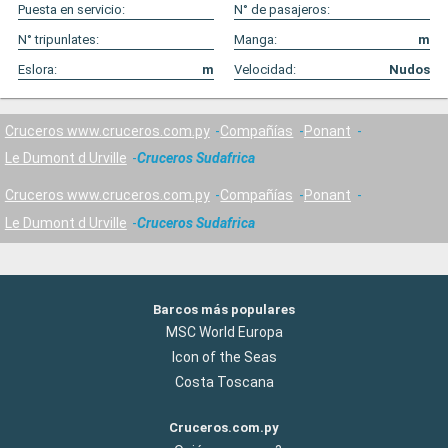
Puesta en servicio:
N° de pasajeros:
N° tripunlates:
Manga:
m
Eslora:
m
Velocidad:
Nudos
Cruceros www.cruceros.com.py
Compañías
Ponant
Le Dumont d Urville
Cruceros Sudafrica
Cruceros www.cruceros.com.py
Compañías
Ponant
Le Dumont d Urville
Cruceros Sudafrica
Barcos más populares
MSC World Europa
Icon of the Seas
Costa Toscana
Cruceros.com.py