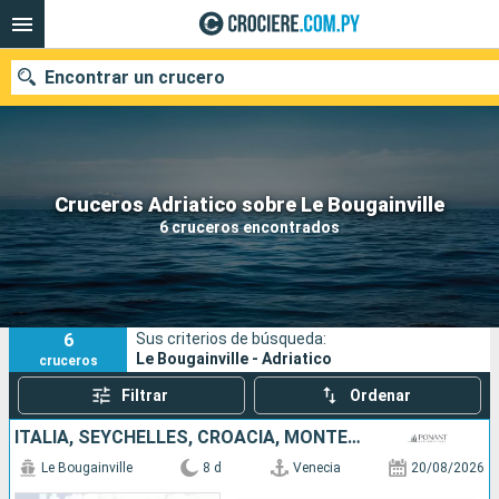
Encontrar un crucero
Nuestros destinos
Cruceros Adriatico sobre Le Bougainville
6 cruceros encontrados
Fecha de salida
Puertos
Compañías
6
Sus criterios de búsqueda:
Buscar
Le Bougainville - Adriatico
cruceros
Filtrar
Ordenar
ITALIA, SEYCHELLES, CROACIA, MONTENEGRO
Le Bougainville
8 d
Venecia
20/08/2026