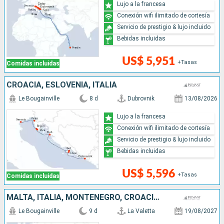
Lujo a la francesa
Conexión wifi ilimitado de cortesía
Servicio de prestigio & lujo incluido
Bebidas incluidas
US$ 5,951
+Tasas
Comidas incluidas
CROACIA, ESLOVENIA, ITALIA
Le Bougainville
8 d
Dubrovnik
13/08/2026
Lujo a la francesa
Conexión wifi ilimitado de cortesía
Servicio de prestigio & lujo incluido
Bebidas incluidas
US$ 5,596
+Tasas
Comidas incluidas
MALTA, ITALIA, MONTENEGRO, CROACIA, SEYCHELLES
Le Bougainville
9 d
La Valetta
19/08/2027