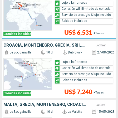
Lujo a la francesa
Conexión wifi ilimitado de cortesía
Servicio de prestigio & lujo incluido
Bebidas incluidas
US$ 6,531
+Tasas
Comidas incluidas
CROACIA, MONTENEGRO, GRECIA, SRI LANKA, ITALIA, MALTA
Le Bougainville
10 d
Dubrovnik
27/08/2026
Lujo a la francesa
Conexión wifi ilimitado de cortesía
Servicio de prestigio & lujo incluido
Bebidas incluidas
US$ 7,240
+Tasas
Comidas incluidas
MALTA, GRECIA, MONTENEGRO, CROACIA, ESLOVENIA, ITALIA
Le Bougainville
10 d
La Valetta
15/05/2028