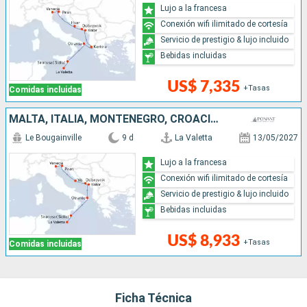
Lujo a la francesa
Conexión wifi ilimitado de cortesía
Servicio de prestigio & lujo incluido
Bebidas incluidas
US$ 7,335
+Tasas
Comidas incluidas
MALTA, ITALIA, MONTENEGRO, CROACIA, ESLOVENIA
Le Bougainville
9 d
La Valetta
13/05/2027
Lujo a la francesa
Conexión wifi ilimitado de cortesía
Servicio de prestigio & lujo incluido
Bebidas incluidas
US$ 8,933
+Tasas
Comidas incluidas
Ficha Técnica