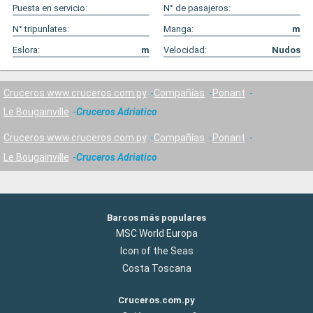
Puesta en servicio:
N° de pasajeros:
N° tripunlates:
Manga:
m
Eslora:
m
Velocidad:
Nudos
Cruceros www.cruceros.com.py
Compañías
Ponant
Le Bougainville
Cruceros Adriatico
Cruceros www.cruceros.com.py
Compañías
Ponant
Le Bougainville
Cruceros Adriatico
Barcos más populares
MSC World Europa
Icon of the Seas
Costa Toscana
Cruceros.com.py