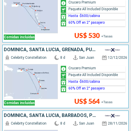
Crucero Premium
Paquete All Included Disponible
Hasta -$600/cabina
60% Off en 2° pasajero
US$ 530
+Tasas
Comidas incluidas
DOMINICA, SANTA LUCIA, GRENADA, PUERTO RICO
Celebrity Constellation
8 d
San Juan
12/12/2026
Crucero Premium
Paquete All Included Disponible
Hasta -$600/cabina
60% Off en 2° pasajero
US$ 564
+Tasas
Comidas incluidas
DOMINICA, SANTA LUCIA, BARBADOS, PUERTO RICO
Celebrity Constellation
8 d
San Juan
28/11/2026