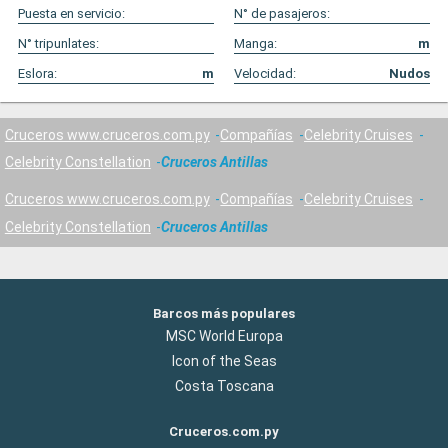
Puesta en servicio:
N° de pasajeros:
N° tripunlates:
Manga:
m
Eslora:
m
Velocidad:
Nudos
Cruceros www.cruceros.com.py
Compañías
Celebrity Cruises
Celebrity Constellation
Cruceros Antillas
Cruceros www.cruceros.com.py
Compañías
Celebrity Cruises
Celebrity Constellation
Cruceros Antillas
Barcos más populares
MSC World Europa
Icon of the Seas
Costa Toscana
Cruceros.com.py