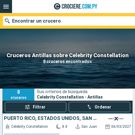
Encontrar un crucero
Nuestros destinos
Cruceros Antillas sobre Celebrity Constellation
8 cruceros encontrados
Fecha de salida
Puertos
Compañías
8
Sus criterios de búsqueda:
Buscar
Celebrity Constellation - Antillas
cruceros
Filtrar
Ordenar
PUERTO RICO, ESTADOS UNIDOS, SAN MARTÍN, ANTIGUA Y BARBUDA, SANTA LUCIA, BARBADOS
Celebrity Constellation
8 d
San Juan
06/03/2027