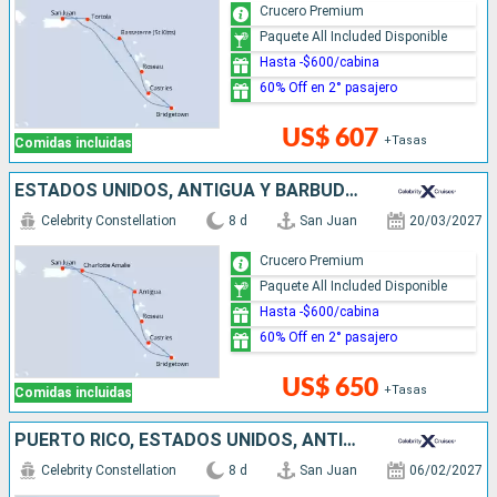
Crucero Premium
Paquete All Included Disponible
Hasta -$600/cabina
60% Off en 2° pasajero
US$ 607
+Tasas
Comidas incluidas
ESTADOS UNIDOS, ANTIGUA Y BARBUDA, DOMINICA, SANTA LUCIA, BARBADOS, PUERTO RICO
Celebrity Constellation
8 d
San Juan
20/03/2027
Crucero Premium
Paquete All Included Disponible
Hasta -$600/cabina
60% Off en 2° pasajero
US$ 650
+Tasas
Comidas incluidas
PUERTO RICO, ESTADOS UNIDOS, ANTIGUA Y BARBUDA, DOMINICA, SANTA LUCIA, GRENADA
Celebrity Constellation
8 d
San Juan
06/02/2027