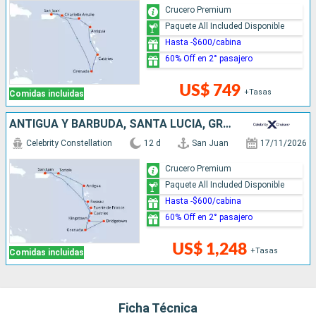
Crucero Premium
Paquete All Included Disponible
Hasta -$600/cabina
60% Off en 2° pasajero
US$ 749
+Tasas
Comidas incluidas
ANTIGUA Y BARBUDA, SANTA LUCIA, GRENADA, BARBADOS, SAN VINCENT Y LAS GRANADINAS, DOMINICA, PUERTO RICO
Celebrity Constellation
12 d
San Juan
17/11/2026
Crucero Premium
Paquete All Included Disponible
Hasta -$600/cabina
60% Off en 2° pasajero
US$ 1,248
+Tasas
Comidas incluidas
Ficha Técnica