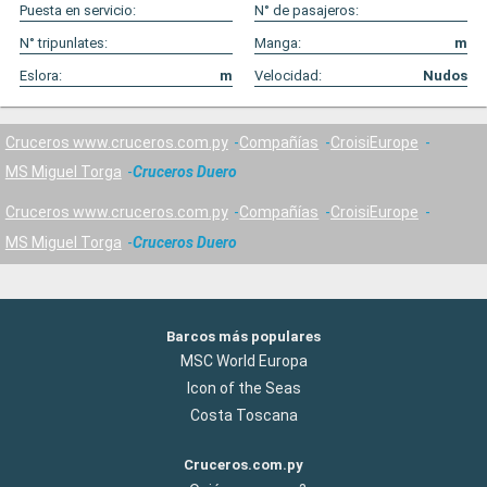
Puesta en servicio:
N° de pasajeros:
N° tripunlates:
Manga:
m
Eslora:
m
Velocidad:
Nudos
Cruceros www.cruceros.com.py
Compañías
CroisiEurope
MS Miguel Torga
Cruceros Duero
Cruceros www.cruceros.com.py
Compañías
CroisiEurope
MS Miguel Torga
Cruceros Duero
Barcos más populares
MSC World Europa
Icon of the Seas
Costa Toscana
Cruceros.com.py