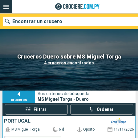
Encontrar un crucero
Nuestros destinos
Cruceros Duero sobre MS Miguel Torga
4 cruceros encontrados
Fecha de salida
Puertos
Compañías
4
Sus criterios de búsqueda:
Buscar
MS Miguel Torga - Duero
cruceros
Filtrar
Ordenar
PORTUGAL
MS Miguel Torga
6 d
Oporto
11/11/2026