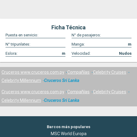
Ficha Técnica
Puesta en servicio:
N° de pasajeros:
N° tripunlates:
Manga:
m
Eslora:
m
Velocidad:
Nudos
Cruceros www.cruceros.com.py
Compañías
Celebrity Cruises
Celebrity Millennium
Cruceros Sri Lanka
Cruceros www.cruceros.com.py
Compañías
Celebrity Cruises
Celebrity Millennium
Cruceros Sri Lanka
Barcos más populares
MSC World Europa