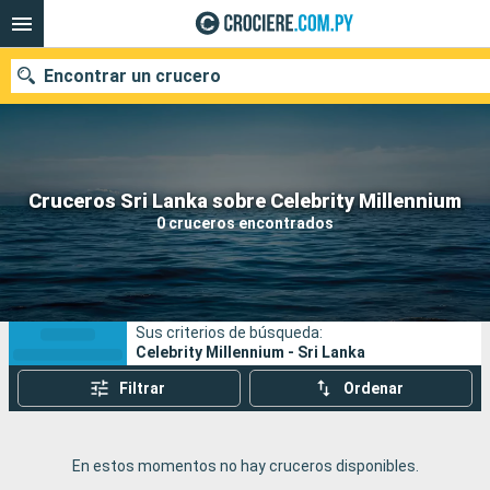
Encontrar un crucero
Nuestros destinos
Cruceros Sri Lanka sobre Celebrity Millennium
0 cruceros encontrados
Fecha de salida
Puertos
Compañías
Sus criterios de búsqueda:
Buscar
Celebrity Millennium - Sri Lanka
Filtrar
Ordenar
En estos momentos no hay cruceros disponibles.