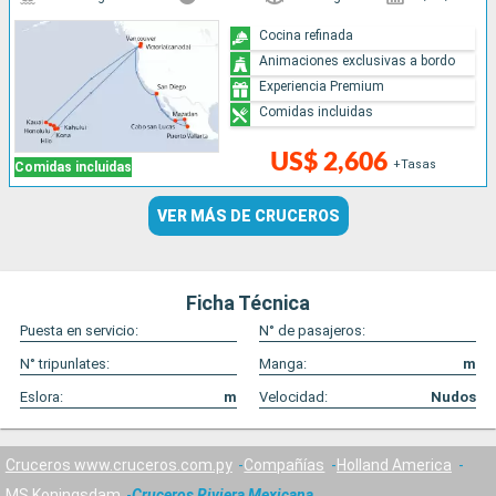
Cocina refinada
Animaciones exclusivas a bordo
Experiencia Premium
Comidas incluidas
US$ 2,606
+Tasas
Comidas incluidas
VER MÁS DE CRUCEROS
Ficha Técnica
Puesta en servicio:
N° de pasajeros:
N° tripunlates:
Manga:
m
Eslora:
m
Velocidad:
Nudos
Cruceros www.cruceros.com.py
Compañías
Holland America
MS Koningsdam
Cruceros Riviera Mexicana