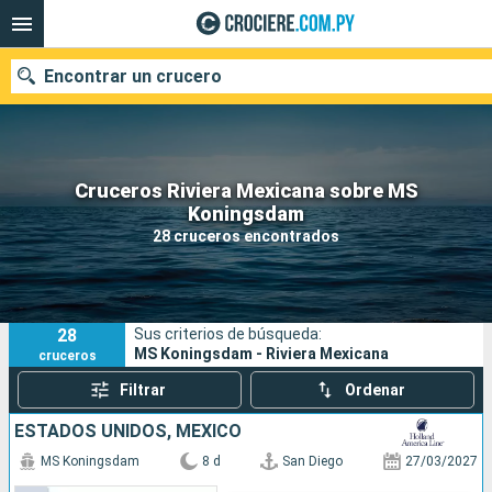
Encontrar un crucero
Cruceros Riviera Mexicana sobre MS
Nuestros destinos
Koningsdam
28 cruceros encontrados
Fecha de salida
Puertos
Compañías
28
Sus criterios de búsqueda:
Buscar
MS Koningsdam - Riviera Mexicana
cruceros
Filtrar
Ordenar
ESTADOS UNIDOS, MÉXICO
MS Koningsdam
8 d
San Diego
27/03/2027