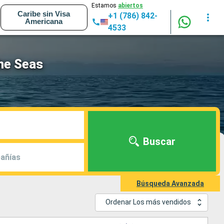
Estamos
abiertos
Caribe sin Visa
+1 (786) 842-
Americana
4533
he Seas
Buscar
añías
Búsqueda Avanzada
Ordenar Los más vendidos