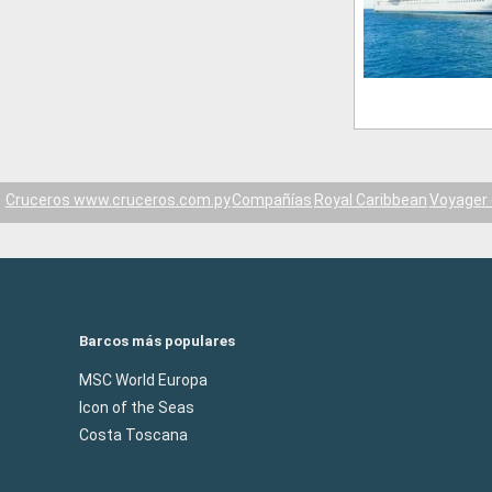
Cruceros www.cruceros.com.py
Compañías
Royal Caribbean
Voyager 
Barcos más populares
MSC World Europa
Icon of the Seas
Costa Toscana