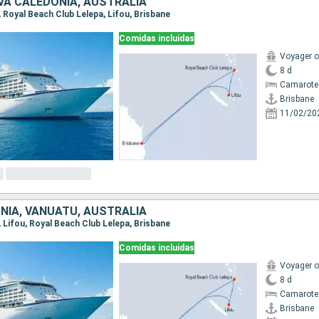
VA CALEDONIA, AUSTRALIA
e, Royal Beach Club Lelepa, Lifou, Brisbane
Comidas incluidas
Voyager o
8 d
Camarote
Brisbane
11/02/20
NIA, VANUATU, AUSTRALIA
e, Lifou, Royal Beach Club Lelepa, Brisbane
Comidas incluidas
Voyager o
8 d
Camarote
Brisbane