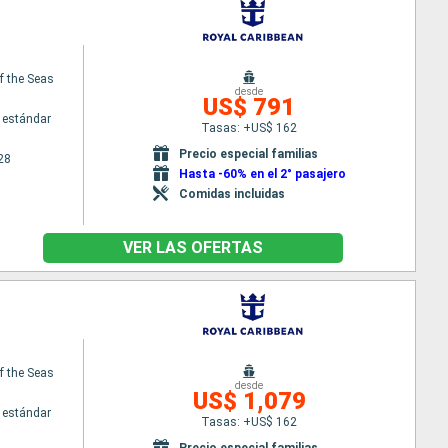
f the Seas
desde
US$ 791
 estándar
Tasas: +US$ 162
Precio especial familias
28
Hasta -60% en el 2° pasajero
Comidas incluidas
VER LAS OFERTAS
f the Seas
desde
US$ 1,079
 estándar
Tasas: +US$ 162
Precio especial familias