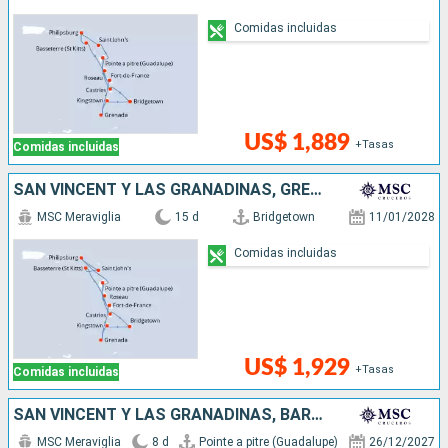
Comidas incluidas
US$ 1,889
+Tasas
Comidas incluidas
SAN VINCENT Y LAS GRANADINAS, GRENADA, SAN MARTÍN, ANTIGUA Y BARBUDA, DOMINICA, SANTA LUCIA, BARBADOS
MSC Meraviglia
15 d
Bridgetown
11/01/2028
Comidas incluidas
US$ 1,929
+Tasas
Comidas incluidas
SAN VINCENT Y LAS GRANADINAS, BARBADOS, TRINIDAD Y TOBAGO, GRENADA
MSC Meraviglia
8 d
Pointe a pitre (Guadalupe)
26/12/2027