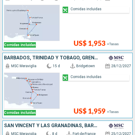
Comidas incluidas
US$ 1,953
+Tasas
Comidas incluidas
BARBADOS, TRINIDAD Y TOBAGO, GRENADA, DOMINICA, SAN MARTÍN, ANTIGUA Y BARBUDA, SANTA LUCIA
MSC Meraviglia
15 d
Bridgetown
28/12/2027
Comidas incluidas
US$ 1,959
+Tasas
Comidas incluidas
SAN VINCENT Y LAS GRANADINAS, BARBADOS, TRINIDAD Y TOBAGO, GRENADA
MSC Meraviglia
8 d
Fort-de-France
25/12/2027