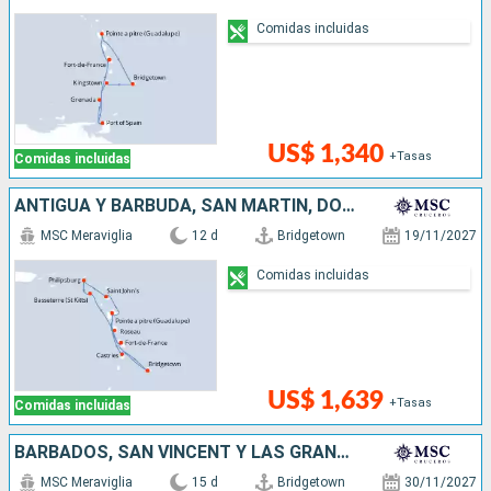
Comidas incluidas
US$ 1,340
+Tasas
Comidas incluidas
ANTIGUA Y BARBUDA, SAN MARTÍN, DOMINICA, SANTA LUCIA, BARBADOS
MSC Meraviglia
12 d
Bridgetown
19/11/2027
Comidas incluidas
US$ 1,639
+Tasas
Comidas incluidas
BARBADOS, SAN VINCENT Y LAS GRANADINAS, GRENADA, ANTIGUA Y BARBUDA, SAN MARTÍN, DOMINICA, SANTA LUCIA
MSC Meraviglia
15 d
Bridgetown
30/11/2027