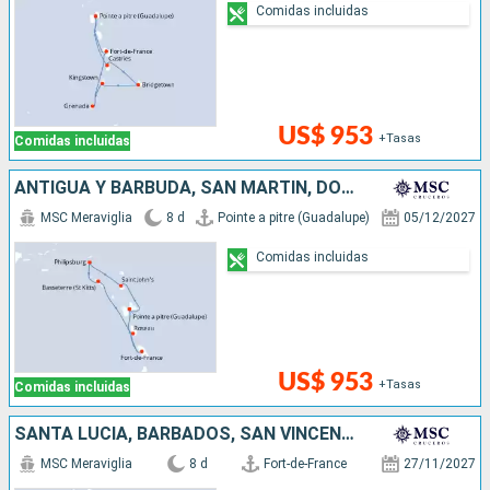
Comidas incluidas
US$ 953
+Tasas
Comidas incluidas
ANTIGUA Y BARBUDA, SAN MARTÍN, DOMINICA
MSC Meraviglia
8 d
Pointe a pitre (Guadalupe)
05/12/2027
Comidas incluidas
US$ 953
+Tasas
Comidas incluidas
SANTA LUCIA, BARBADOS, SAN VINCENT Y LAS GRANADINAS, GRENADA
MSC Meraviglia
8 d
Fort-de-France
27/11/2027