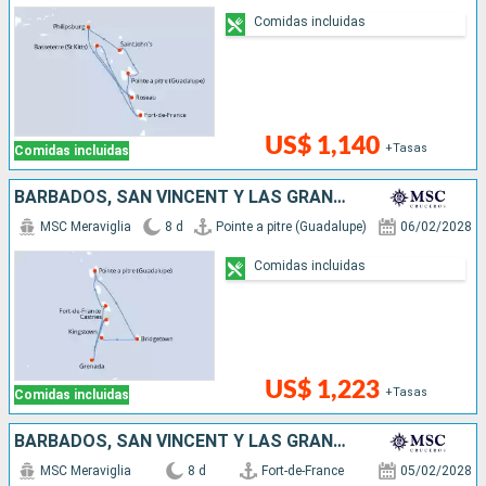
Comidas incluidas
US$ 1,140
+Tasas
Comidas incluidas
BARBADOS, SAN VINCENT Y LAS GRANADINAS, SANTA LUCIA, GRENADA
MSC Meraviglia
8 d
Pointe a pitre (Guadalupe)
06/02/2028
Comidas incluidas
US$ 1,223
+Tasas
Comidas incluidas
BARBADOS, SAN VINCENT Y LAS GRANADINAS, SANTA LUCIA, GRENADA
MSC Meraviglia
8 d
Fort-de-France
05/02/2028