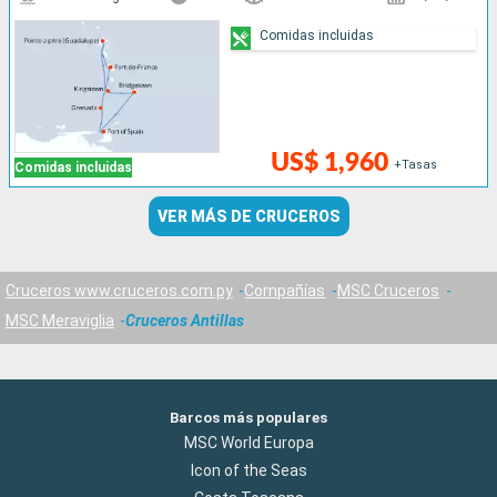
Comidas incluidas
US$ 1,960
+Tasas
Comidas incluidas
VER MÁS DE CRUCEROS
Cruceros www.cruceros.com.py
Compañías
MSC Cruceros
MSC Meraviglia
Cruceros Antillas
Barcos más populares
MSC World Europa
Icon of the Seas