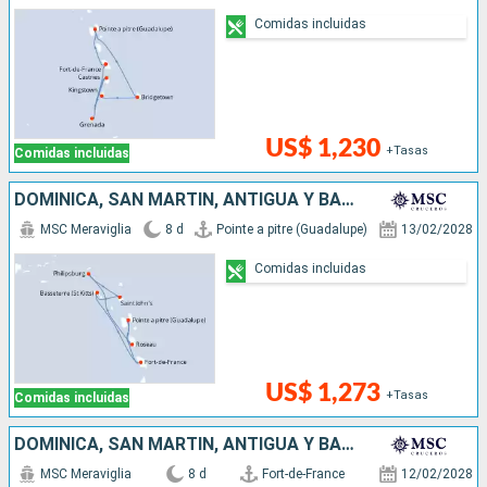
Comidas incluidas
US$ 1,230
+Tasas
Comidas incluidas
DOMINICA, SAN MARTÍN, ANTIGUA Y BARBUDA
MSC Meraviglia
8 d
Pointe a pitre (Guadalupe)
13/02/2028
Comidas incluidas
US$ 1,273
+Tasas
Comidas incluidas
DOMINICA, SAN MARTÍN, ANTIGUA Y BARBUDA
MSC Meraviglia
8 d
Fort-de-France
12/02/2028