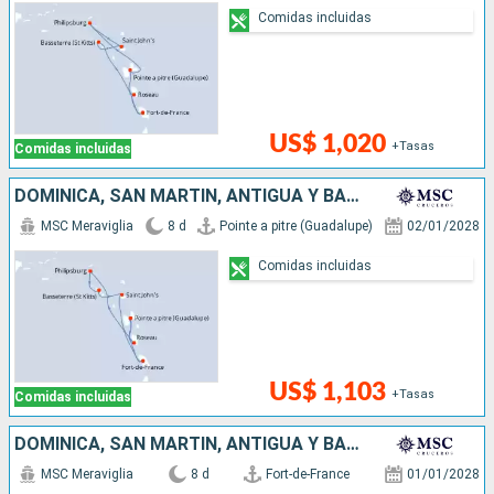
Comidas incluidas
US$ 1,020
+Tasas
Comidas incluidas
DOMINICA, SAN MARTÍN, ANTIGUA Y BARBUDA
MSC Meraviglia
8 d
Pointe a pitre (Guadalupe)
02/01/2028
Comidas incluidas
US$ 1,103
+Tasas
Comidas incluidas
DOMINICA, SAN MARTÍN, ANTIGUA Y BARBUDA
MSC Meraviglia
8 d
Fort-de-France
01/01/2028