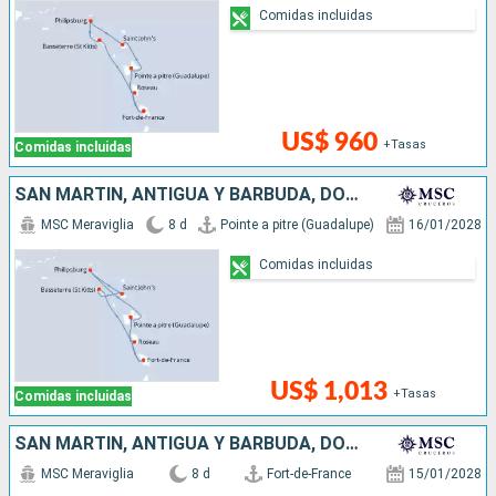
Comidas incluidas
US$ 960
+Tasas
Comidas incluidas
SAN MARTÍN, ANTIGUA Y BARBUDA, DOMINICA
MSC Meraviglia
8 d
Pointe a pitre (Guadalupe)
16/01/2028
Comidas incluidas
US$ 1,013
+Tasas
Comidas incluidas
SAN MARTÍN, ANTIGUA Y BARBUDA, DOMINICA
MSC Meraviglia
8 d
Fort-de-France
15/01/2028