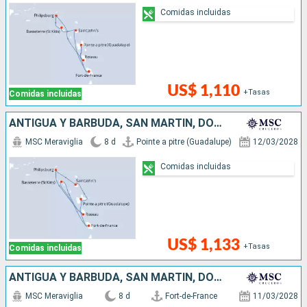
Comidas incluidas
US$ 1,110
+Tasas
Comidas incluidas
ANTIGUA Y BARBUDA, SAN MARTÍN, DOMINICA
MSC Meraviglia
8 d
Pointe a pitre (Guadalupe)
12/03/2028
Comidas incluidas
US$ 1,133
+Tasas
Comidas incluidas
ANTIGUA Y BARBUDA, SAN MARTÍN, DOMINICA
MSC Meraviglia
8 d
Fort-de-France
11/03/2028