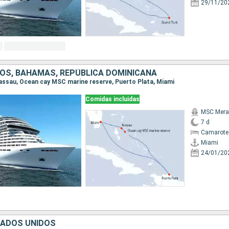
29/11/20
OS, BAHAMAS, REPÚBLICA DOMINICANA
 Nassau, Ocean cay MSC marine reserve, Puerto Plata, Miami
Comidas incluidas
MSC Merav
7 d
Camarote
Miami
24/01/20
TADOS UNIDOS