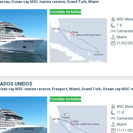
 Nassau, Ocean cay MSC marine reserve, Grand Turk, Miami
Comidas incluidas
MSC Merav
7 d
Camarote
Miami
21/02/20
TADOS UNIDOS
Comidas incluidas
MSC Merav
11 d
Camarote
Miami
11/11/20