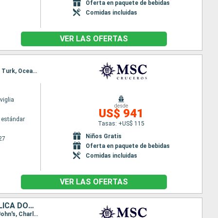
Oferta en paquete de bebidas
Comidas incluidas
VER LAS OFERTAS
Itinerario : Miami, Philipsburg, Basseterre (St Kitts), Charlotte Amalie, Amber Cove, Miami, Grand Turk, Ocean cay MSC marine reserve, Nassau, Miami
iglia
desde
US$ 941
 estándar
Tasas: +US$ 115
Niños Gratis
27
Oferta en paquete de bebidas
Comidas incluidas
VER LAS OFERTAS
ESTADOS UNIDOS, BAHAMAS, SAN MARTÍN, ANTIGUA Y BARBUDA, REPÚBLICA DOMINICANA
Itinerario : Miami, Grand Turk, Ocean cay MSC marine reserve, Nassau, Miami, Philipsburg, Saint John's, Charlotte Amalie, Puerto Plata, Miami