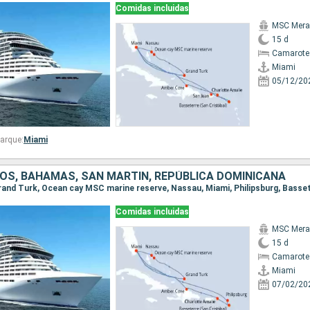
Comidas incluidas
MSC Merav
15 d
Camarote
Miami
05/12/20
arque:
Miami
OS, BAHAMAS, SAN MARTÍN, REPÚBLICA DOMINICANA
Comidas incluidas
MSC Merav
15 d
Camarote
Miami
07/02/20