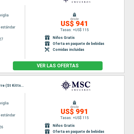
iglia
desde
US$ 941
 estándar
Tasas: +US$ 115
Niños Gratis
27
Oferta en paquete de bebidas
Comidas incluidas
VER LAS OFERTAS
Itinerario : Miami, Grand Turk, Ocean cay MSC marine reserve, Nassau, Miami, San Juan, Basseterre (St Kitts), Charlotte Amalie, Amber Cove, Miami
iglia
desde
US$ 991
 estándar
Tasas: +US$ 115
Niños Gratis
26
Oferta en paquete de bebidas