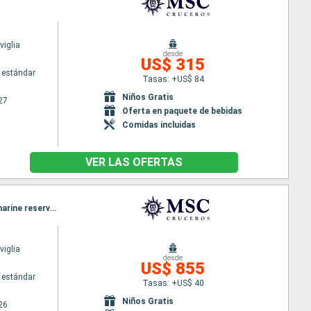
iglia
desde
US$ 315
 estándar
Tasas: +US$ 84
Niños Gratis
27
Oferta en paquete de bebidas
Comidas incluidas
VER LAS OFERTAS
Itinerario : Miami, Ocean cay MSC marine reserve, Freeport, Miami, Grand Turk, Ocean cay MSC marine reserve, Nassau, Miami
iglia
desde
US$ 855
 estándar
Tasas: +US$ 40
Niños Gratis
26