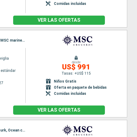
Comidas incluidas
VER LAS OFERTAS
Itinerario : Miami, Nassau, San Juan, Philipsburg, Charlotte Amalie, Miami, Grand Turk, Ocean cay MSC marine reserve, Nassau, Miami
iglia
desde
US$ 991
 estándar
Tasas: +US$ 115
Niños Gratis
27
Oferta en paquete de bebidas
Comidas incluidas
VER LAS OFERTAS
Itinerario : Miami, San Juan, Basseterre (St Kitts), Charlotte Amalie, Amber Cove, Miami, Grand Turk, Ocean cay MSC marine reserve, Nassau, Miami