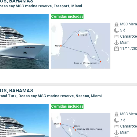
DOS, BAHAMAS
 Ocean cay MSC marine reserve, Freeport, Miami
Comidas incluidas
MSC Merav
5 d
Camarote
Miami
11/11/20
DOS, BAHAMAS
 Grand Turk, Ocean cay MSC marine reserve, Nassau, Miami
Comidas incluidas
MSC Merav
7 d
Camarote
Miami