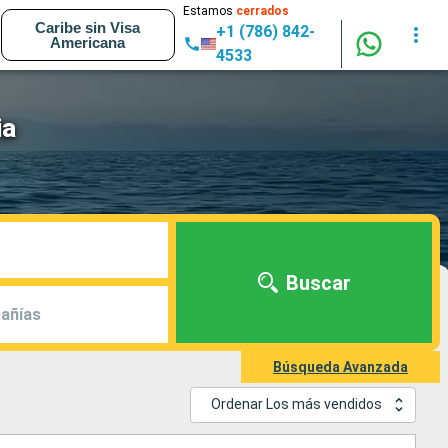
Estamos
cerrados
Caribe sin Visa
+1 (786) 842-
Americana
4533
ia
Buscar
añías
Búsqueda Avanzada
Ordenar Los más vendidos