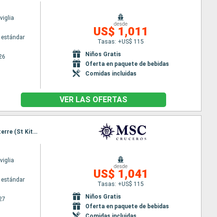
iglia
desde
US$ 1,011
 estándar
Tasas: +US$ 115
Niños Gratis
26
Oferta en paquete de bebidas
Comidas incluidas
VER LAS OFERTAS
Itinerario : Miami, Grand Turk, Ocean cay MSC marine reserve, Nassau, Miami, Philipsburg, Basseterre (St Kitts), Charlotte Amalie, Amber Cove, Miami
iglia
desde
US$ 1,041
 estándar
Tasas: +US$ 115
Niños Gratis
27
Oferta en paquete de bebidas
Comidas incluidas