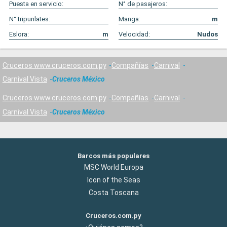
Puesta en servicio:
N° de pasajeros:
N° tripunlates:
Manga:
m
Eslora:
m
Velocidad:
Nudos
Cruceros www.cruceros.com.py
Compañías
Carnival
Carnival Vista
Cruceros México
Cruceros www.cruceros.com.py
Compañías
Carnival
Carnival Vista
Cruceros México
Barcos más populares
MSC World Europa
Icon of the Seas
Costa Toscana
Cruceros.com.py