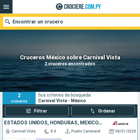
Encontrar un crucero
Nuestros destinos
Cruceros México sobre Carnival Vista
2 cruceros encontrados
Fecha de salida
Puertos
Compañías
2
Sus criterios de búsqueda:
Buscar
Carnival Vista - México
cruceros
Filtrar
Ordenar
ESTADOS UNIDOS, HONDURAS, MÉXICO, BAHAMAS
Carnival Vista
8 d
Puerto Canaveral
08/01/2028