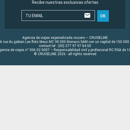
Recibe nuestras exclusivas ofertas
TU EMAIL
OK
Agencia de viajes especializada crucero – CRUISELINE
6 rue du gabian Les flots bleus MC 98 000 Monaco SAM con un capital de 150 000
contact tel : (00) 377 97 97 84 50
gencia de viajes n° 006 02 0007 – Responsabilidad civil y profesional RC RSA de
© CRUISELINE 2026 - all rights reserved