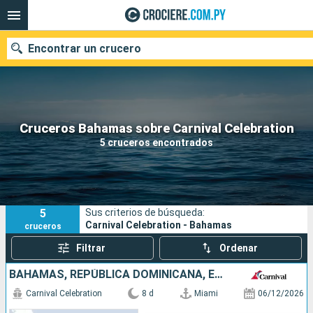
Encontrar un crucero
Nuestros destinos
Cruceros Bahamas sobre Carnival Celebration
5 cruceros encontrados
Fecha de salida
Puertos
Compañías
5
Sus criterios de búsqueda:
Buscar
Carnival Celebration - Bahamas
cruceros
Filtrar
Ordenar
BAHAMAS, REPÚBLICA DOMINICANA, ESTADOS UNIDOS
Carnival Celebration
8 d
Miami
06/12/2026