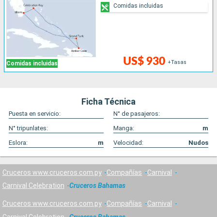
Comidas incluidas
US$ 930
+Tasas
Comidas incluidas
Ficha Técnica
Puesta en servicio:
N° de pasajeros:
N° tripunlates:
Manga:
m
Eslora:
m
Velocidad:
Nudos
Cruceros www.cruceros.com.py
Compañías
Carnival
Carnival Celebration
Cruceros Bahamas
Cruceros www.cruceros.com.py
Compañías
Carnival
Carnival Celebration
Cruceros Bahamas