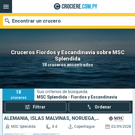
Encontrar un crucero
Cruceros Fiordos y Escandinavia sobre MSC
Nuestros destinos
Splendida
18 cruceros encontrados
Fecha de salida
Puertos
Compañías
18
Sus criterios de búsqueda:
Buscar
MSC Splendida - Fiordos y Escandinavia
cruceros
Filtrar
Ordenar
ALEMANIA, ISLAS MALVINAS, NORUEGA, DINAMARCA
MSC Splendida
8 d
Copenhague
02/09/2028