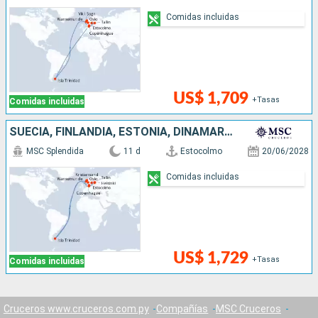
Comidas incluidas
US$ 1,709
+Tasas
Comidas incluidas
SUECIA, FINLANDIA, ESTONIA, DINAMARCA, ALEMANIA, ISLAS MALVINAS, NORUEGA
MSC Splendida
11 d
Estocolmo
20/06/2028
Comidas incluidas
US$ 1,729
+Tasas
Comidas incluidas
Cruceros www.cruceros.com.py
Compañías
MSC Cruceros